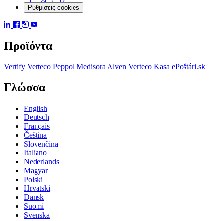
Ρυθμίσεις cookies
Προϊόντα
Vertify
Verteco Peppol
Medisora
Alven
Verteco Kasa
ePoštári.sk
Γλώσσα
English
Deutsch
Français
Čeština
Slovenčina
Italiano
Nederlands
Magyar
Polski
Hrvatski
Dansk
Suomi
Svenska