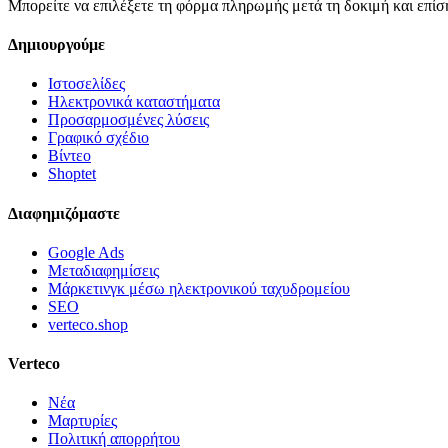
Μπορείτε να επιλέξετε τη φόρμα πληρωμής μετά τη δοκιμή και επίση
Δημιουργούμε
Ιστοσελίδες
Ηλεκτρονικά καταστήματα
Προσαρμοσμένες λύσεις
Γραφικό σχέδιο
Βίντεο
Shoptet
Διαφημιζόμαστε
Google Ads
Μεταδιαφημίσεις
Μάρκετινγκ μέσω ηλεκτρονικού ταχυδρομείου
SEO
verteco.shop
Verteco
Νέα
Μαρτυρίες
Πολιτική απορρήτου