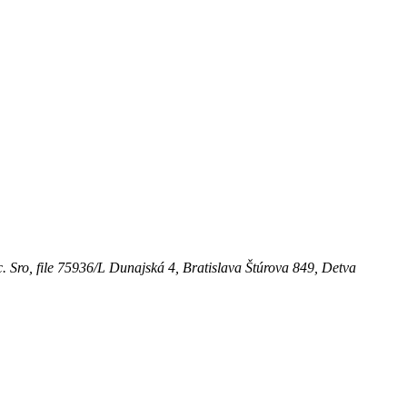
. Sro, file 75936/L
Dunajská 4, Bratislava
Štúrova 849, Detva