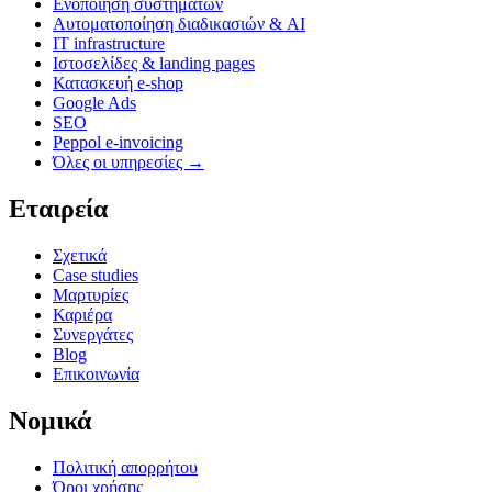
Ενοποίηση συστημάτων
Αυτοματοποίηση διαδικασιών & AI
IT infrastructure
Ιστοσελίδες & landing pages
Κατασκευή e-shop
Google Ads
SEO
Peppol e-invoicing
Όλες οι υπηρεσίες →
Εταιρεία
Σχετικά
Case studies
Μαρτυρίες
Καριέρα
Συνεργάτες
Blog
Επικοινωνία
Νομικά
Πολιτική απορρήτου
Όροι χρήσης