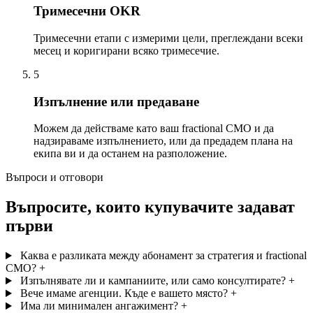
Тримесечни OKR
Тримесечни етапи с измерими цели, преглеждани всеки
месец и коригирани всяко тримесечие.
5
Изпълнение или предаване
Можем да действаме като ваш fractional CMO и да
надзираваме изпълнението, или да предадем плана на
екипа ви и да останем на разположение.
Въпроси и отговори
Въпросите, които купувачите задават
първи
Каква е разликата между абонамент за стратегия и fractional
CMO?
+
Изпълнявате ли и кампаниите, или само консултирате?
+
Вече имаме агенции. Къде е вашето място?
+
Има ли минимален ангажимент?
+