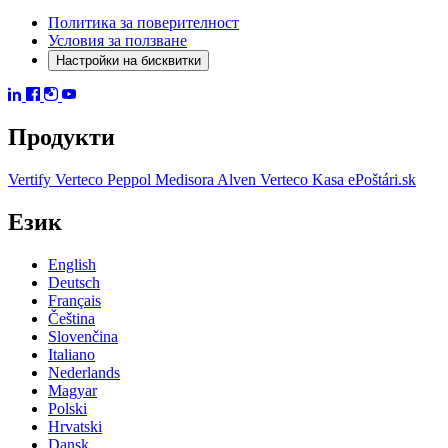
Политика за поверителност
Условия за ползване
Настройки на бисквитки
Продукти
Vertify
Verteco Peppol
Medisora
Alven
Verteco Kasa
ePoštári.sk
Език
English
Deutsch
Français
Čeština
Slovenčina
Italiano
Nederlands
Magyar
Polski
Hrvatski
Dansk