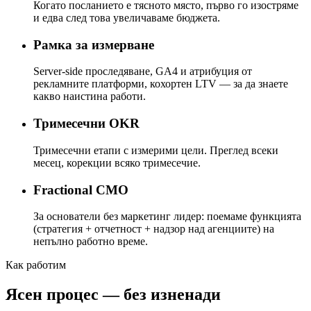
Когато посланието е тясното място, първо го изостряме
и едва след това увеличаваме бюджета.
Рамка за измерване
Server-side проследяване, GA4 и атрибуция от
рекламните платформи, кохортен LTV — за да знаете
какво наистина работи.
Тримесечни OKR
Тримесечни етапи с измерими цели. Преглед всеки
месец, корекции всяко тримесечие.
Fractional CMO
За основатели без маркетинг лидер: поемаме функцията
(стратегия + отчетност + надзор над агенциите) на
непълно работно време.
Как работим
Ясен процес — без изненади