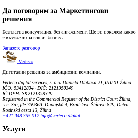
Да поговорим за Маркетингови
решения
Безплатна консултация, без ангажимент. Ще ви покажем какво
е възможно за вашия бизнес.
Запазете разговор
Verteco
Дигитални решения за амбициозни компании.
Verteco digital services, s. r. o.
Daniela Dlabača 21, 010 01 Žilina
IČO: 53412834 · DIČ: 2121358349
IČ DPH: SK2121358349
Registered in the Commercial Register of the District Court Žilina,
sec. Sro, file 75936/L
Dunajská 4, Bratislava
Štúrova 849, Detva
Rosinská cesta 13, Žilina
+421 948 355 017
info@verteco.digital
Услуги