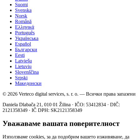
Suomi
Svenska
Norsk
Română
Ελληνικά
Português
Українська
Español
Български
Eesti
Latviešu
Lietuvių
Slovenščina
Srpski
Македонски
© 2026 Verteco digital services, s. r. o. — Всички права запазени
Daniela Dlabača 21, 010 01 Žilina · IČO: 53412834 · DIČ:
2121358349 · IČ DPH: SK2121358349
Уважаваме вашата поверителност
Използваме cookies, за да подобрим вашето изживяване, да