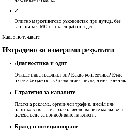
навсякъде по малко.
✓
Опитно маркетингово ръководство при нужда, без
заплата за CMO на пълен работен ден.
Какво получавате
Изградено за измерими резултати
Диагностика и одит
Откъде идва трафикът ви? Какво конвертира? Къде
изтича бюджетът? Отговаряме с числа, а не с мнения.
Стратегия за каналите
Платена реклама, органичен трафик, имейл или
партньорства — изградена около вашите маржове и
целева цена за придобиване на клиент.
Бранд и позициониране