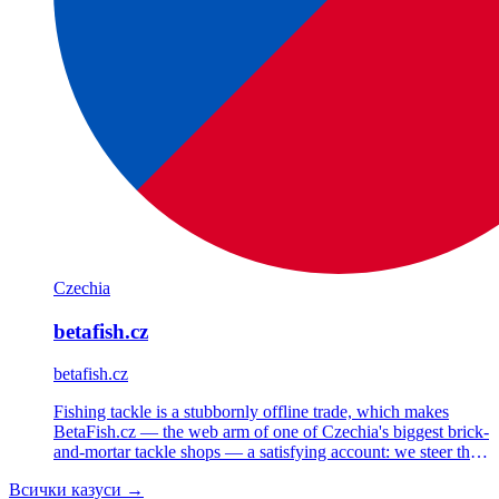
Czechia
betafish.cz
betafish.cz
Fishing tackle is a stubbornly offline trade, which makes
BetaFish.cz — the web arm of one of Czechia's biggest brick-
and-mortar tackle shops — a satisfying account: we steer the
Shoptet store's strategy, Google Ads, Meta Ads and email.
Всички казуси →