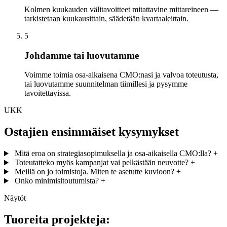
Kolmen kuukauden välitavoitteet mitattavine mittareineen —
tarkistetaan kuukausittain, säädetään kvartaaleittain.
5
Johdamme tai luovutamme
Voimme toimia osa-aikaisena CMO:nasi ja valvoa toteutusta,
tai luovutamme suunnitelman tiimillesi ja pysymme
tavoitettavissa.
UKK
Ostajien ensimmäiset kysymykset
Mitä eroa on strategiasopimuksella ja osa-aikaisella CMO:lla?
+
Toteutatteko myös kampanjat vai pelkästään neuvotte?
+
Meillä on jo toimistoja. Miten te asetutte kuvioon?
+
Onko minimisitoutumista?
+
Näytöt
Tuoreita projekteja: