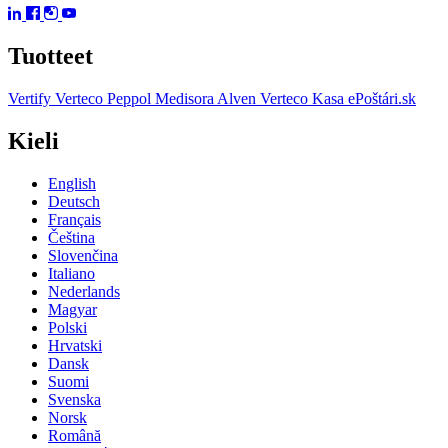
Tuotteet
Vertify
Verteco Peppol
Medisora
Alven
Verteco Kasa
ePoštári.sk
Kieli
English
Deutsch
Français
Čeština
Slovenčina
Italiano
Nederlands
Magyar
Polski
Hrvatski
Dansk
Suomi
Svenska
Norsk
Română