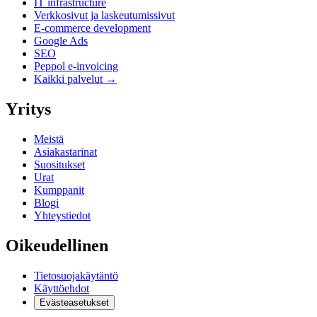
IT infrastructure
Verkkosivut ja laskeutumissivut
E-commerce development
Google Ads
SEO
Peppol e-invoicing
Kaikki palvelut →
Yritys
Meistä
Asiakastarinat
Suositukset
Urat
Kumppanit
Blogi
Yhteystiedot
Oikeudellinen
Tietosuojakäytäntö
Käyttöehdot
Evästeasetukset