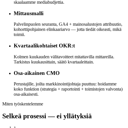
skaalaamme mediabudjettia.
Mittausmalli
Palvelinpuolen seuranta, GA4 + mainosalustojen attribuutio,
kohorttipohjainen elinkaariarvo — jotta tiedät oikeasti, mikä
toimii.
Kvartaalikohtaiset OKR:t
Kolmen kuukauden välitavoitteet mitattavilla mittareilla.
Tarkistus kuukausittain, säätö kvartaaleittain.
Osa-aikainen CMO
Perustajille, joilta markkinointijohtaja puuttuu: hoidamme
koko funktion (strategia + raportointi + toimistojen valvonta)
osa-aikaisesti.
Miten työskentelemme
Selkeä prosessi — ei yllätyksiä