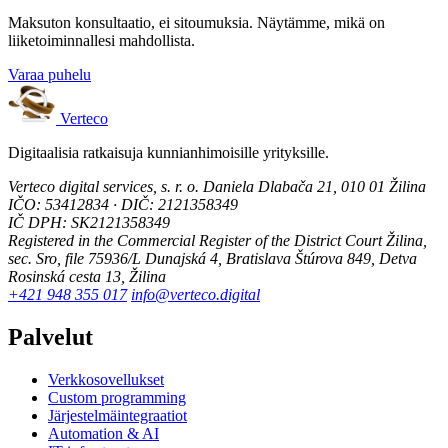
Maksuton konsultaatio, ei sitoumuksia. Näytämme, mikä on
liiketoiminnallesi mahdollista.
Varaa puhelu
Verteco
Digitaalisia ratkaisuja kunnianhimoisille yrityksille.
Verteco digital services, s. r. o.
Daniela Dlabača 21, 010 01 Žilina
IČO: 53412834 · DIČ: 2121358349
IČ DPH: SK2121358349
Registered in the Commercial Register of the District Court Žilina,
sec. Sro, file 75936/L
Dunajská 4, Bratislava
Štúrova 849, Detva
Rosinská cesta 13, Žilina
+421 948 355 017
info@verteco.digital
Palvelut
Verkkosovellukset
Custom programming
Järjestelmäintegraatiot
Automation & AI