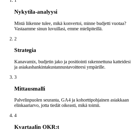
1
Nykytila-analyysi
Mistä liikenne tulee, mikä konvertoi, minne budjetti vuotaa?
Vastaamme sinun luvuillasi, emme mielipiteillä.
2
Strategia
Kanavamix, budjetin jako ja positiointi rakennettuna katteidesi
ja asiakashankintakustannustavoitteesi ympärille.
3
Mittausmalli
Palvelinpuolen seuranta, GA4 ja kohorttipohjainen asiakkaan
elinkaariarvo, jotta tiedät oikeasti, mikä toimii.
4
Kvartaalin OKR:t