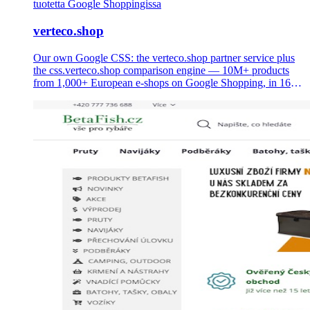
tuotetta Google Shoppingissa
verteco.shop
Our own Google CSS: the verteco.shop partner service plus
the css.verteco.shop comparison engine — 10M+ products
from 1,000+ European e-shops on Google Shopping, in 16
languages, with up to 20% lower CPC for merchants.