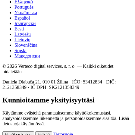
Ελληνικά
Português
Українська
Español
Български
Eesti
Latviešu
Lietuvių
Slovenščina
Srpski
Македонски
© 2026 Verteco digital services, s. r. o. — Kaikki oikeudet
pidätetään
Daniela Dlabača 21, 010 01 Žilina · IČO: 53412834 · DIČ:
2121358349 · IČ DPH: SK2121358349
Kunnioitamme yksityisyyttäsi
Käytämme evästeitä parantaaksemme käyttökokemustasi,
analysoidaksemme liikennettä ja personoidaksemme sisältöä. Lisää
tietosuojakäytännössä.
Tietosuoja
Hyväksy kaikki
Hylkää