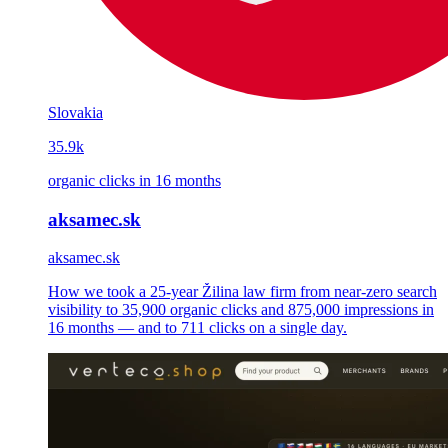
Slovakia
35.9k
organic clicks in 16 months
aksamec.sk
aksamec.sk
How we took a 25-year Žilina law firm from near-zero search
visibility to 35,900 organic clicks and 875,000 impressions in
16 months — and to 711 clicks on a single day.