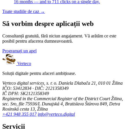
16 months — and to 711 clicks on a single day.
Toate studiile de caz →
Să vorbim despre aplicații web
Consultanță gratuită, fără niciun angajament. Vă arătăm ce este
posibil pentru afacerea dumneavoastră.
Programați un apel
Verteco
Soluții digitale pentru afaceri ambițioase.
Verteco digital services, s. r. o.
Daniela Dlabača 21, 010 01 Žilina
IČO: 53412834 · DIČ: 2121358349
IČ DPH: SK2121358349
Registered in the Commercial Register of the District Court Žilina,
sec. Sro, file 75936/L
Dunajská 4, Bratislava
Štúrova 849, Detva
Rosinská cesta 13, Žilina
+421 948 355 017
info@verteco.digital
Servicii