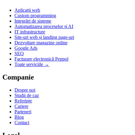
Aplicații web
Custom programming
Integrări de sisteme
Automatizarea proceselor și AI
IT infrastructure
Site-uri web și landing page-uri
Dezvoltare magazine online
Google Ads
SEO
Facturare electronică Peppol
Toate serviciile →
Companie
Despre noi
Studii de caz
Referințe
Cariere
Parteneri
Blog
Contact