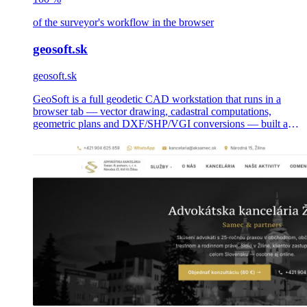
of the surveyor's workflow in the browser
geosoft.sk
geosoft.sk
GeoSoft is a full geodetic CAD workstation that runs in a
browser tab — vector drawing, cadastral computations,
geometric plans and DXF/SHP/VGI conversions — built as a
multi-tenant SaaS for Slovak and Czech land surveyors.