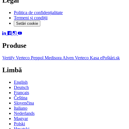
Legal
Politica de confidențialitate
Termeni și condiții
Setări cookie
Produse
Vertify
Verteco Peppol
Medisora
Alven
Verteco Kasa
ePoštári.sk
Limbă
English
Deutsch
Français
Čeština
Slovenčina
Italiano
Nederlands
Magyar
Polski
Hrvatski