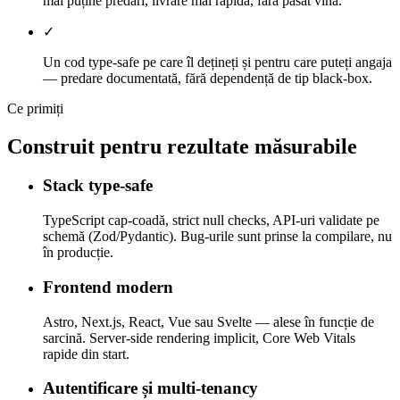
mai puține predări, livrare mai rapidă, fără pasat vina.
✓
Un cod type-safe pe care îl dețineți și pentru care puteți angaja
— predare documentată, fără dependență de tip black-box.
Ce primiți
Construit pentru rezultate măsurabile
Stack type-safe
TypeScript cap-coadă, strict null checks, API-uri validate pe
schemă (Zod/Pydantic). Bug-urile sunt prinse la compilare, nu
în producție.
Frontend modern
Astro, Next.js, React, Vue sau Svelte — alese în funcție de
sarcină. Server-side rendering implicit, Core Web Vitals
rapide din start.
Autentificare și multi-tenancy