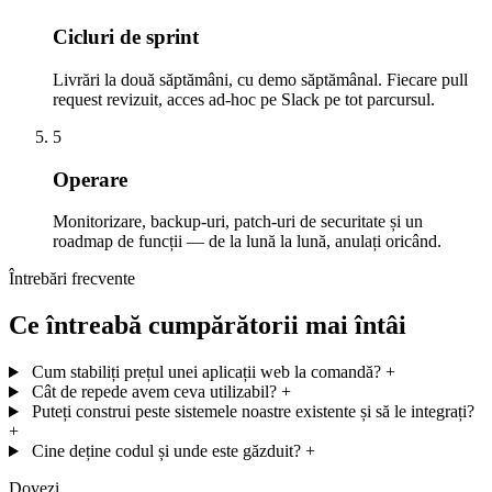
Cicluri de sprint
Livrări la două săptămâni, cu demo săptămânal. Fiecare pull
request revizuit, acces ad-hoc pe Slack pe tot parcursul.
5
Operare
Monitorizare, backup-uri, patch-uri de securitate și un
roadmap de funcții — de la lună la lună, anulați oricând.
Întrebări frecvente
Ce întreabă cumpărătorii mai întâi
Cum stabiliți prețul unei aplicații web la comandă?
+
Cât de repede avem ceva utilizabil?
+
Puteți construi peste sistemele noastre existente și să le integrați?
+
Cine deține codul și unde este găzduit?
+
Dovezi