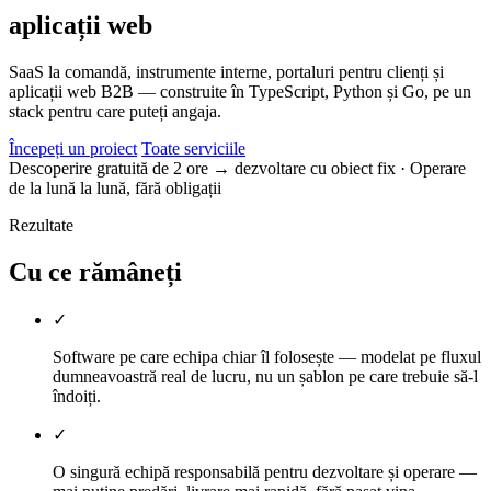
aplicații web
SaaS la comandă, instrumente interne, portaluri pentru clienți și
aplicații web B2B — construite în TypeScript, Python și Go, pe un
stack pentru care puteți angaja.
Începeți un proiect
Toate serviciile
Descoperire gratuită de 2 ore → dezvoltare cu obiect fix
· Operare
de la lună la lună, fără obligații
Rezultate
Cu ce rămâneți
✓
Software pe care echipa chiar îl folosește — modelat pe fluxul
dumneavoastră real de lucru, nu un șablon pe care trebuie să-l
îndoiți.
✓
O singură echipă responsabilă pentru dezvoltare și operare —