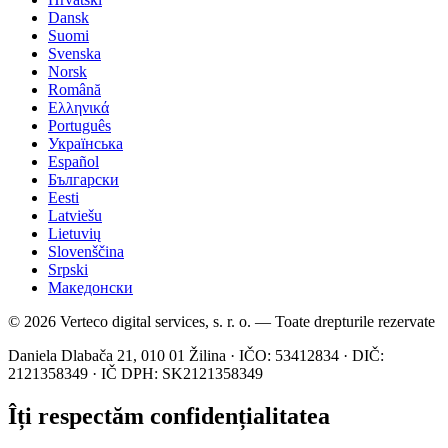
Dansk
Suomi
Svenska
Norsk
Română
Ελληνικά
Português
Українська
Español
Български
Eesti
Latviešu
Lietuvių
Slovenščina
Srpski
Македонски
© 2026 Verteco digital services, s. r. o. — Toate drepturile rezervate
Daniela Dlabača 21, 010 01 Žilina · IČO: 53412834 · DIČ:
2121358349 · IČ DPH: SK2121358349
Îți respectăm confidențialitatea