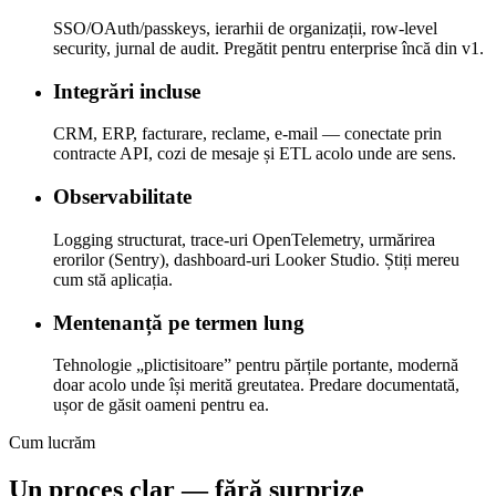
SSO/OAuth/passkeys, ierarhii de organizații, row-level
security, jurnal de audit. Pregătit pentru enterprise încă din v1.
Integrări incluse
CRM, ERP, facturare, reclame, e-mail — conectate prin
contracte API, cozi de mesaje și ETL acolo unde are sens.
Observabilitate
Logging structurat, trace-uri OpenTelemetry, urmărirea
erorilor (Sentry), dashboard-uri Looker Studio. Știți mereu
cum stă aplicația.
Mentenanță pe termen lung
Tehnologie „plictisitoare” pentru părțile portante, modernă
doar acolo unde își merită greutatea. Predare documentată,
ușor de găsit oameni pentru ea.
Cum lucrăm
Un proces clar — fără surprize