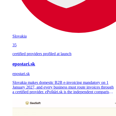
Slovakia
35
certified providers profiled at launch
epostari.sk
epostari.sk
Slovakia makes domestic B2B e-invoicing mandatory on 1
January 2027, and every business must route invoices through
a certified provider. ePoštári.sk is the independent comparison
portal we shipped 18 months ahead of the deadline — 35
editorial provider profiles and a 60-page guide hub.