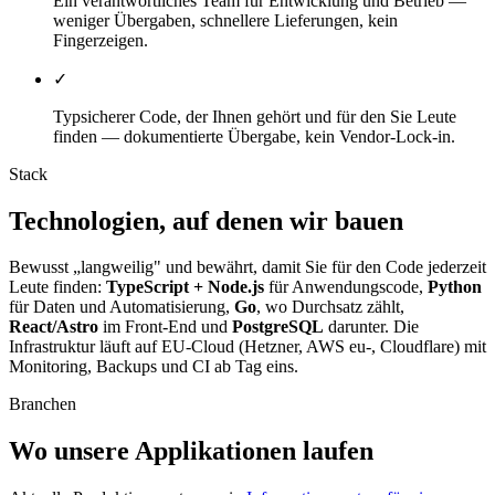
Ein verantwortliches Team für Entwicklung und Betrieb —
weniger Übergaben, schnellere Lieferungen, kein
Fingerzeigen.
✓
Typsicherer Code, der Ihnen gehört und für den Sie Leute
finden — dokumentierte Übergabe, kein Vendor-Lock-in.
Stack
Technologien, auf denen wir bauen
Bewusst „langweilig" und bewährt, damit Sie für den Code jederzeit
Leute finden:
TypeScript + Node.js
für Anwendungscode,
Python
für Daten und Automatisierung,
Go
, wo Durchsatz zählt,
React/Astro
im Front-End und
PostgreSQL
darunter. Die
Infrastruktur läuft auf EU-Cloud (Hetzner, AWS eu-, Cloudflare) mit
Monitoring, Backups und CI ab Tag eins.
Branchen
Wo unsere Applikationen laufen