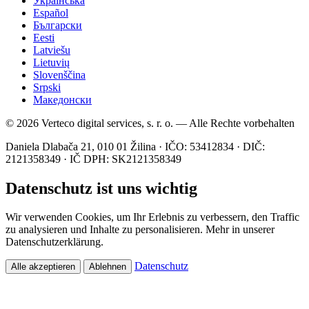
Українська
Español
Български
Eesti
Latviešu
Lietuvių
Slovenščina
Srpski
Македонски
© 2026 Verteco digital services, s. r. o. — Alle Rechte vorbehalten
Daniela Dlabača 21, 010 01 Žilina · IČO: 53412834 · DIČ:
2121358349 · IČ DPH: SK2121358349
Datenschutz ist uns wichtig
Wir verwenden Cookies, um Ihr Erlebnis zu verbessern, den Traffic
zu analysieren und Inhalte zu personalisieren. Mehr in unserer
Datenschutzerklärung.
Datenschutz
Alle akzeptieren
Ablehnen