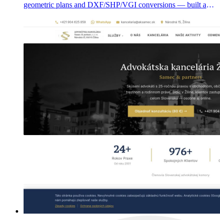
geometric plans and DXF/SHP/VGI conversions — built as a
multi-tenant SaaS for Slovak and Czech land surveyors.