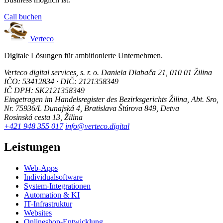
Call buchen
Verteco
Digitale Lösungen für ambitionierte Unternehmen.
Verteco digital services, s. r. o.
Daniela Dlabača 21, 010 01 Žilina
IČO: 53412834 · DIČ: 2121358349
IČ DPH: SK2121358349
Eingetragen im Handelsregister des Bezirksgerichts Žilina, Abt. Sro,
Nr. 75936/L
Dunajská 4, Bratislava
Štúrova 849, Detva
Rosinská cesta 13, Žilina
+421 948 355 017
info@verteco.digital
Leistungen
Web-Apps
Individualsoftware
System-Integrationen
Automation & KI
IT-Infrastruktur
Websites
Onlineshop-Entwicklung