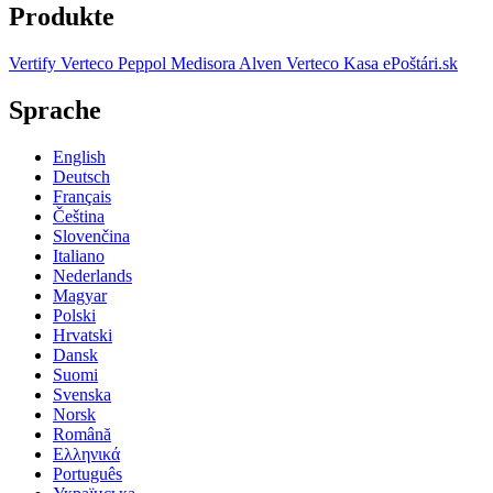
Produkte
Vertify
Verteco Peppol
Medisora
Alven
Verteco Kasa
ePoštári.sk
Sprache
English
Deutsch
Français
Čeština
Slovenčina
Italiano
Nederlands
Magyar
Polski
Hrvatski
Dansk
Suomi
Svenska
Norsk
Română
Ελληνικά
Português