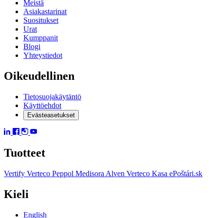
Meistä
Asiakastarinat
Suositukset
Urat
Kumppanit
Blogi
Yhteystiedot
Oikeudellinen
Tietosuojakäytäntö
Käyttöehdot
Evästeasetukset
Tuotteet
Vertify
Verteco Peppol
Medisora
Alven
Verteco Kasa
ePoštári.sk
Kieli
English