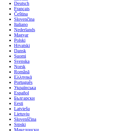
Deutsch
Français
Čeština
Slovenčina
Italiano
Nederlands
Magyar
Polski
Hrvatski
Dansk
Suomi
Svenska
Norsk
Română
Ελληνικά
Português
Українська
Español
Български
Eesti
Latviešu
Lietuvių
Slovenščina
Srpski
Македонски