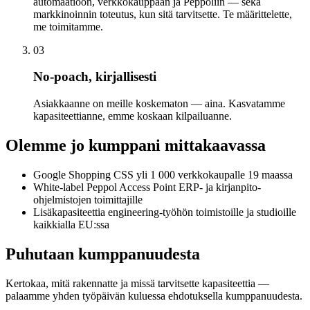
automaatioon, verkkokauppaan ja Peppoliin — sekä
markkinoinnin toteutus, kun sitä tarvitsette. Te määrittelette,
me toimitamme.
03
No-poach, kirjallisesti
Asiakkaanne on meille koskematon — aina. Kasvatamme
kapasiteettianne, emme koskaan kilpailuanne.
Olemme jo kumppani mittakaavassa
Google Shopping CSS yli 1 000 verkkokaupalle 19 maassa
White-label Peppol Access Point ERP- ja kirjanpito-
ohjelmistojen toimittajille
Lisäkapasiteettia engineering-työhön toimistoille ja studioille
kaikkialla EU:ssa
Puhutaan kumppanuudesta
Kertokaa, mitä rakennatte ja missä tarvitsette kapasiteettia —
palaamme yhden työpäivän kuluessa ehdotuksella kumppanuudesta.