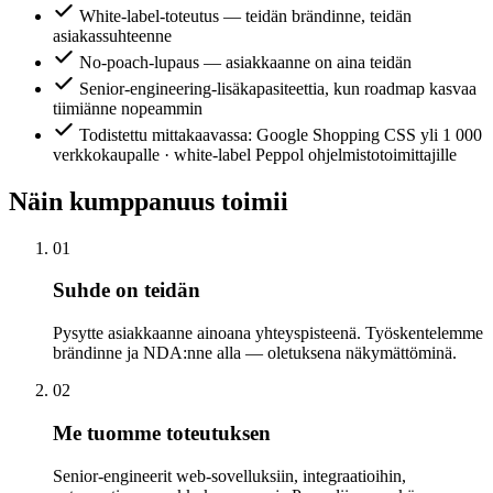
White-label-toteutus — teidän brändinne, teidän
asiakassuhteenne
No-poach-lupaus — asiakkaanne on aina teidän
Senior-engineering-lisäkapasiteettia, kun roadmap kasvaa
tiimiänne nopeammin
Todistettu mittakaavassa: Google Shopping CSS yli 1 000
verkkokaupalle · white-label Peppol ohjelmistotoimittajille
Näin kumppanuus toimii
01
Suhde on teidän
Pysytte asiakkaanne ainoana yhteyspisteenä. Työskentelemme
brändinne ja NDA:nne alla — oletuksena näkymättöminä.
02
Me tuomme toteutuksen
Senior-engineerit web-sovelluksiin, integraatioihin,