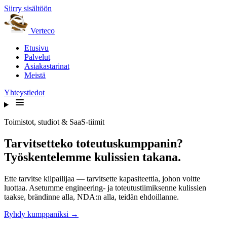
Siirry sisältöön
Verteco
Etusivu
Palvelut
Asiakastarinat
Meistä
Yhteystiedot
Toimistot, studiot & SaaS-tiimit
Tarvitsetteko toteutuskumppanin?
Työskentelemme kulissien takana.
Ette tarvitse kilpailijaa — tarvitsette kapasiteettia, johon voitte
luottaa. Asetumme engineering- ja toteutustiimiksenne kulissien
taakse, brändinne alla, NDA:n alla, teidän ehdoillanne.
Ryhdy kumppaniksi →