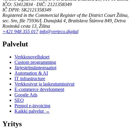
IČO: 53412834 · DIČ: 2121358349
IČ DPH: SK2121358349
Registered in the Commercial Register of the District Court Žilina,
sec. Sro, file 75936/L
Dunajská 4, Bratislava
Štúrova 849, Detva
Rosinská cesta 13, Žilina
+421 948 355 017
info@verteco.digital
Palvelut
Verkkosovellukset
Custom programming
Järjestelmäintegraatiot
Automation & AI
IT infrastructure
Verkkosivut ja laskeutumissivut
E-commerce development
Google Ads
SEO
Peppol e-invoicing
Kaikki palvelut →
Yritys