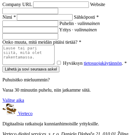
Company URL
Website
Nimi
*
Sähköposti
*
Puhelin
· valinnainen
Yritys
· valinnainen
Onko muuta, mitä meidän pitäisi tietää?
*
Hyväksyn
tietosuojakäytännön
.
*
Lähetä ja sovi seuraava askel
Puhuisitko mieluummin?
Varaa 30 minuutin puhelu, niin jatkamme siitä.
Valitse aika
Verteco
Digitaalisia ratkaisuja kunnianhimoisille yrityksille.
Verteco digital services, s. r. o.
Daniela Dlabača 21, 010 01 Žilina