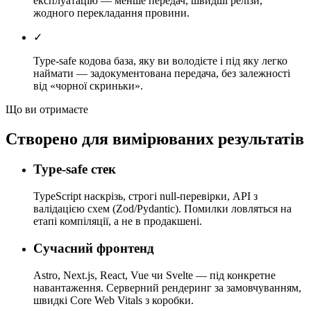
експлуатацію — менше передач, швидші релізи,
жодного перекладання провини.
✓
Type-safe кодова база, яку ви володієте і під яку легко
наймати — задокументована передача, без залежності
від «чорної скриньки».
Що ви отримаєте
Створено для вимірюваних результатів
Type-safe стек
TypeScript наскрізь, строгі null-перевірки, API з
валідацією схем (Zod/Pydantic). Помилки ловляться на
етапі компіляції, а не в продакшені.
Сучасний фронтенд
Astro, Next.js, React, Vue чи Svelte — під конкретне
навантаження. Серверний рендеринг за замовчуванням,
швидкі Core Web Vitals з коробки.