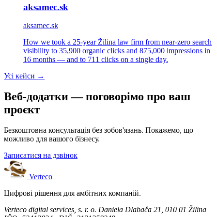
aksamec.sk
aksamec.sk
How we took a 25-year Žilina law firm from near-zero search
visibility to 35,900 organic clicks and 875,000 impressions in
16 months — and to 711 clicks on a single day.
Усі кейси →
Веб-додатки — поговорімо про ваш
проєкт
Безкоштовна консультація без зобов'язань. Покажемо, що
можливо для вашого бізнесу.
Записатися на дзвінок
Verteco
Цифрові рішення для амбітних компаній.
Verteco digital services, s. r. o.
Daniela Dlabača 21, 010 01 Žilina