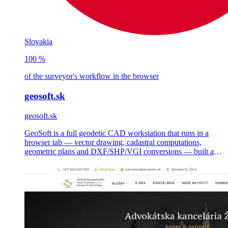
Slovakia
100 %
of the surveyor's workflow in the browser
geosoft.sk
geosoft.sk
GeoSoft is a full geodetic CAD workstation that runs in a
browser tab — vector drawing, cadastral computations,
geometric plans and DXF/SHP/VGI conversions — built as a
multi-tenant SaaS for Slovak and Czech land surveyors.