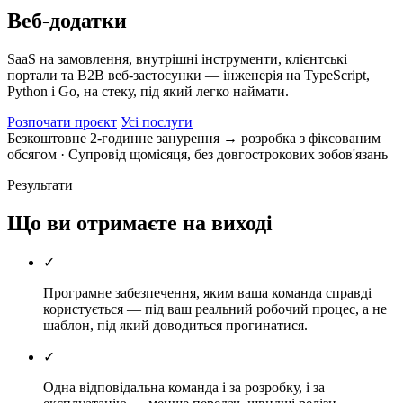
Веб-додатки
SaaS на замовлення, внутрішні інструменти, клієнтські
портали та B2B веб-застосунки — інженерія на TypeScript,
Python і Go, на стеку, під який легко наймати.
Розпочати проєкт
Усі послуги
Безкоштовне 2-годинне занурення → розробка з фіксованим
обсягом
· Супровід щомісяця, без довгострокових зобов'язань
Результати
Що ви отримаєте на виході
✓
Програмне забезпечення, яким ваша команда справді
користується — під ваш реальний робочий процес, а не
шаблон, під який доводиться прогинатися.
✓
Одна відповідальна команда і за розробку, і за