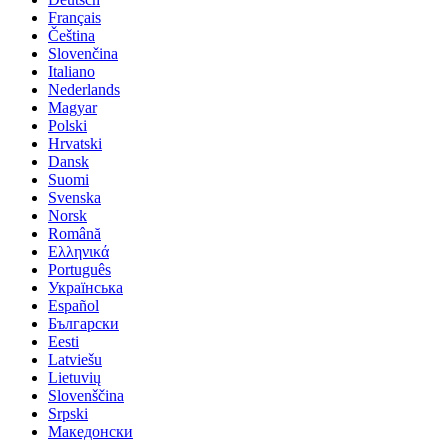
Français
Čeština
Slovenčina
Italiano
Nederlands
Magyar
Polski
Hrvatski
Dansk
Suomi
Svenska
Norsk
Română
Ελληνικά
Português
Українська
Español
Български
Eesti
Latviešu
Lietuvių
Slovenščina
Srpski
Македонски