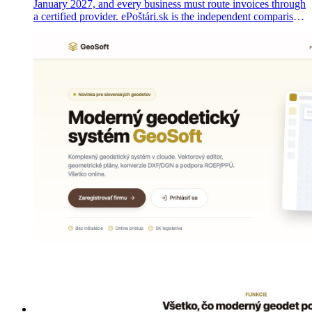
January 2027, and every business must route invoices through
a certified provider. ePoštári.sk is the independent comparison
portal we shipped 18 months ahead of the deadline — 35
editorial provider profiles and a 60-page guide hub.