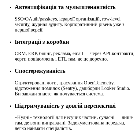
Автентифікація та мультитенантність
SSO/OAuth/passkeys, ієрархії організацій, row-level
security, журнал аудиту. Корпоративний рівень уже з
першої версії.
Інтеграції з коробки
CRM, ERP, білінг, реклама, email — через API-контракти,
черги повідомлень і ETL там, де це доречно.
Спостережуваність
Структуровані логи, трасування OpenTelemetry,
відстеження помилок (Sentry), дашборди Looker Studio.
Ви завжди знаєте, як почувається система.
Підтримуваність у довгій перспективі
«Нудні» технології для несучих частин, сучасні — лише
там, де вони виправдані. Задокументована передача,
легко наймати спеціалістів.