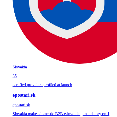
Slovakia
35
certified providers profiled at launch
epostari.sk
epostari.sk
Slovakia makes domestic B2B e-invoicing mandatory on 1