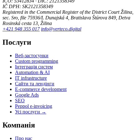
IČO: 53412834 · DIČ: 2121358349
IČ DPH: SK2121358349
Registered in the Commercial Register of the District Court Žilina,
sec. Sro, file 75936/L
Dunajská 4, Bratislava
Štúrova 849, Detva
Rosinská cesta 13, Žilina
+421 948 355 017
info@verteco.digital
Послуги
Веб-застосунки
Custom programming
Інтеграція систем
Automation & AI
IT infrastructure
Сайти та лендінги
E-commerce development
Google Ads
SEO
Peppol e-invoicing
Усі послуги →
Компанія
Про нас