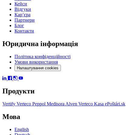
Кейси
Відгуки
Карʼєра
Партнери
Блог
Контакти
Юридична інформація
Політика конфіденційності
Умови використання
Налаштування cookies
Продукти
Vertify
Verteco Peppol
Medisora
Alven
Verteco Kasa
ePoštári.sk
Мова
English
Deutsch