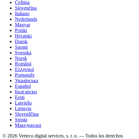
Čeština
Slovenčina
Italiano
Nederlands
Magyar
Polski
Hrvatski
Dansk
Suomi
Svenska
Norsk
Română
Ελληνικά
Português
Українська
Español
Български
Eesti
Latviešu
Lietuvių
Slovenščina
Srpski
Македонски
© 2026 Verteco digital services, s. r. o. — Todos los derechos