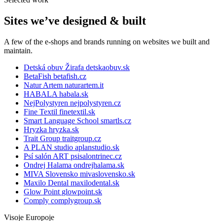
Sites we’ve designed & built
A few of the e-shops and brands running on websites we built and
maintain.
Detská obuv Žirafa
detskaobuv.sk
BetaFish
betafish.cz
Natur Artem
naturartem.it
HABALA
habala.sk
NejPolystyren
nejpolystyren.cz
Fine Textil
finetextil.sk
Smart Language School
smartls.cz
Hryzka
hryzka.sk
Trait Group
traitgroup.cz
A PLAN studio
aplanstudio.sk
Psí salón ART
psisalontrinec.cz
Ondrej Halama
ondrejhalama.sk
MIVA Slovensko
mivaslovensko.sk
Maxilo Dental
maxilodental.sk
Glow Point
glowpoint.sk
Comply
complygroup.sk
Visoje Europoje