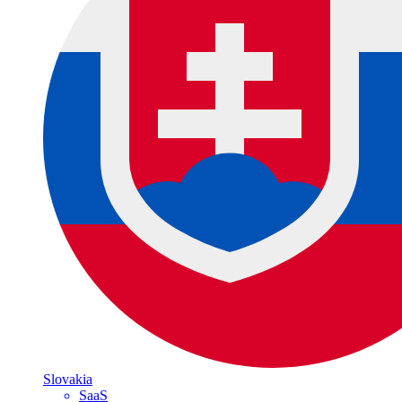
Slovakia
SaaS