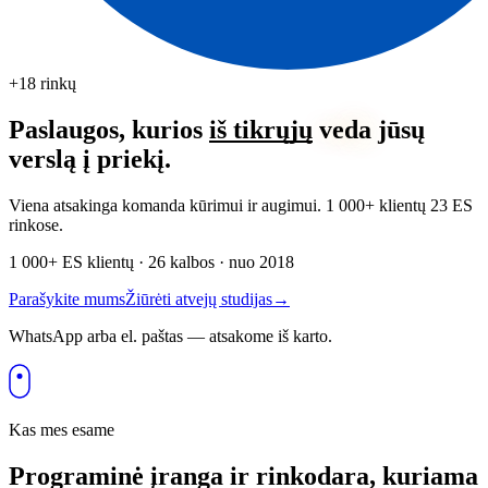
+18 rinkų
Paslaugos, kurios
iš tikrųjų
veda
jūsų
verslą į priekį.
Viena atsakinga komanda kūrimui ir augimui. 1 000+ klientų 23 ES
rinkose.
1 000+ ES klientų · 26 kalbos · nuo 2018
Parašykite mums
Žiūrėti atvejų studijas
→
WhatsApp arba el. paštas — atsakome iš karto.
Kas mes esame
Programinė įranga ir rinkodara, kuriama