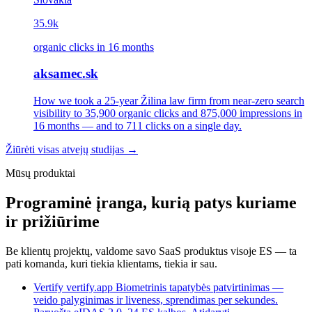
35.9k
organic clicks in 16 months
aksamec.sk
How we took a 25-year Žilina law firm from near-zero search
visibility to 35,900 organic clicks and 875,000 impressions in
16 months — and to 711 clicks on a single day.
Žiūrėti visas atvejų studijas →
Mūsų produktai
Programinė įranga, kurią patys kuriame
ir prižiūrime
Be klientų projektų, valdome savo SaaS produktus visoje ES — ta
pati komanda, kuri tiekia klientams, tiekia ir sau.
Vertify
vertify.app
Biometrinis tapatybės patvirtinimas —
veido palyginimas ir liveness, sprendimas per sekundes.