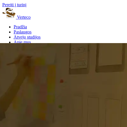
Pereiti į turinį
Verteco
Pradžia
Paslaugos
Atvejų studijos
Apie mus
Kontaktai