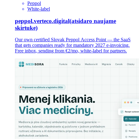
Peppol
White-label
peppol.verteco.digital
(atsidaro naujame
skirtuke)
Our own certified Slovak Peppol Access Point — the SaaS
that gets companies ready for mandatory 2027 e-invoicing.
Free inbox, sending from €2/mo, white-label for partners.