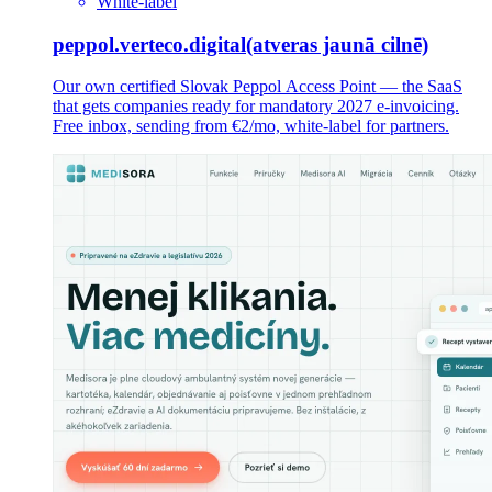
White-label
peppol.verteco.digital
(atveras jaunā cilnē)
Our own certified Slovak Peppol Access Point — the SaaS
that gets companies ready for mandatory 2027 e-invoicing.
Free inbox, sending from €2/mo, white-label for partners.