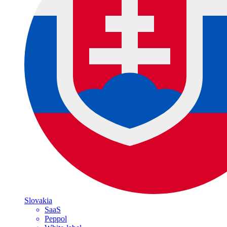
Slovakia
SaaS
Peppol