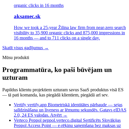
organic clicks in 16 months
aksamec.sk
How we took a 25-year Žilina law firm from near-zero search
visibility to 35,900 organic clicks and 875,000 impressions in
16 months — and to 711 clicks on a single day.
Skatīt visus gadījumus →
Mūsu produkti
Programmatūra, ko paši būvējam un
uzturam
Papildus klientu projektiem uzturam savus SaaS produktus visā ES
— tā pati komanda, kas piegādā klientiem, piegādā arī sev.
Vertify
vertify.app
Biometriskā identitātes pārbaude — sejas
salīdzināšana un liveness ar lēmumu sekundēs. Gatavs eIDAS
2.0, 24 ES valodas.
Atvērt
→
Verteco Peppol
peppol.verteco.digital
Sertificēts Slovākijas
Peppol Access Point — e-rēķinu saņemšana bez maksas uz