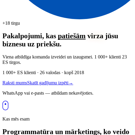
+18 tirgu
Pakalpojumi, kas
patiešām
virza
jūsu
biznesu uz priekšu.
Viena atbildīga komanda izveidei un izaugsmei. 1 000+ klienti 23
ES tirgos.
1 000+ ES klienti · 26 valodas · kopš 2018
Raksti mums
Skatīt gadījumu izpēti
→
WhatsApp vai e-pasts — atbildam nekavējoties.
Kas mēs esam
Programmatūra un mārketings, ko veido