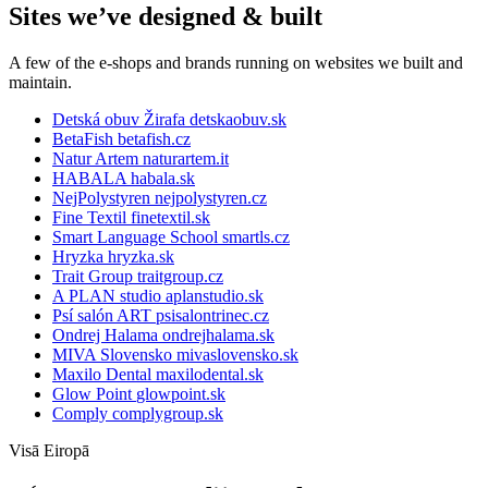
Sites we’ve designed & built
A few of the e-shops and brands running on websites we built and
maintain.
Detská obuv Žirafa
detskaobuv.sk
BetaFish
betafish.cz
Natur Artem
naturartem.it
HABALA
habala.sk
NejPolystyren
nejpolystyren.cz
Fine Textil
finetextil.sk
Smart Language School
smartls.cz
Hryzka
hryzka.sk
Trait Group
traitgroup.cz
A PLAN studio
aplanstudio.sk
Psí salón ART
psisalontrinec.cz
Ondrej Halama
ondrejhalama.sk
MIVA Slovensko
mivaslovensko.sk
Maxilo Dental
maxilodental.sk
Glow Point
glowpoint.sk
Comply
complygroup.sk
Visā Eiropā