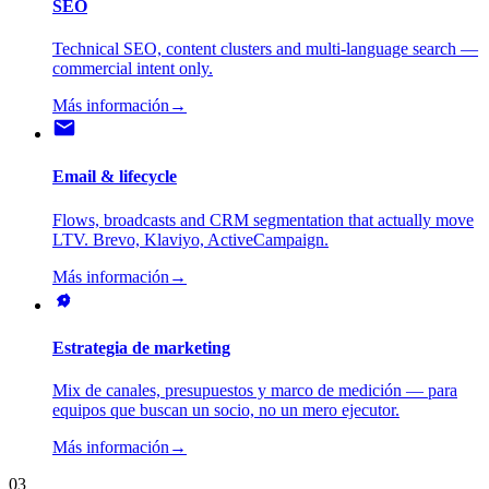
SEO
Technical SEO, content clusters and multi-language search —
commercial intent only.
Más información
→
Email & lifecycle
Flows, broadcasts and CRM segmentation that actually move
LTV. Brevo, Klaviyo, ActiveCampaign.
Más información
→
Estrategia de marketing
Mix de canales, presupuestos y marco de medición — para
equipos que buscan un socio, no un mero ejecutor.
Más información
→
03