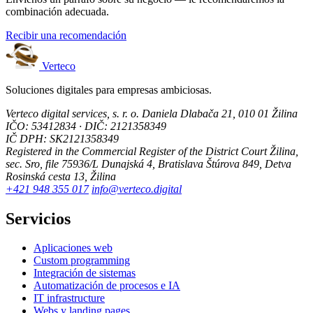
combinación adecuada.
Recibir una recomendación
Verteco
Soluciones digitales para empresas ambiciosas.
Verteco digital services, s. r. o.
Daniela Dlabača 21, 010 01 Žilina
IČO: 53412834 · DIČ: 2121358349
IČ DPH: SK2121358349
Registered in the Commercial Register of the District Court Žilina,
sec. Sro, file 75936/L
Dunajská 4, Bratislava
Štúrova 849, Detva
Rosinská cesta 13, Žilina
+421 948 355 017
info@verteco.digital
Servicios
Aplicaciones web
Custom programming
Integración de sistemas
Automatización de procesos e IA
IT infrastructure
Webs y landing pages