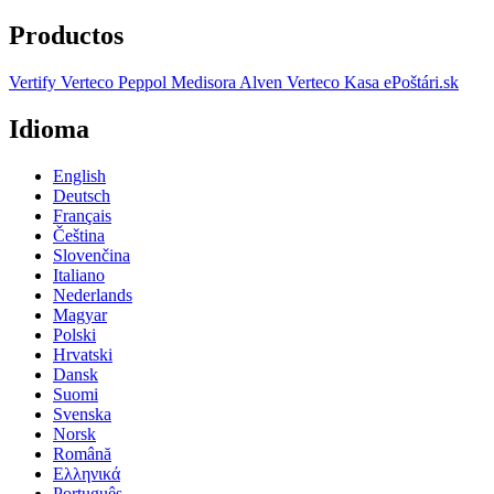
Productos
Vertify
Verteco Peppol
Medisora
Alven
Verteco Kasa
ePoštári.sk
Idioma
English
Deutsch
Français
Čeština
Slovenčina
Italiano
Nederlands
Magyar
Polski
Hrvatski
Dansk
Suomi
Svenska
Norsk
Română
Ελληνικά
Português