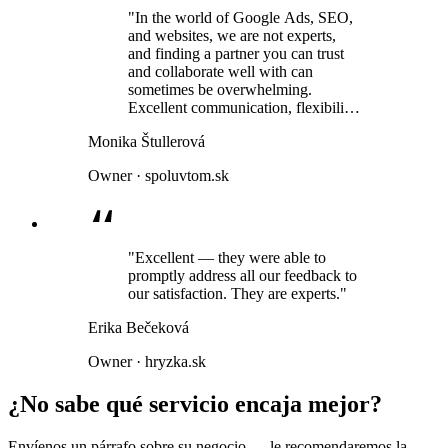
"In the world of Google Ads, SEO,
and websites, we are not experts,
and finding a partner you can trust
and collaborate well with can
sometimes be overwhelming.
Excellent communication, flexibility,
and above all, a very human
Monika Štullerová
approach."
Owner · spoluvtom.sk
"Excellent — they were able to
promptly address all our feedback to
our satisfaction. They are experts."
Erika Bečeková
Owner · hryzka.sk
¿No sabe qué servicio encaja mejor?
Envíenos un párrafo sobre su negocio — le recomendaremos la