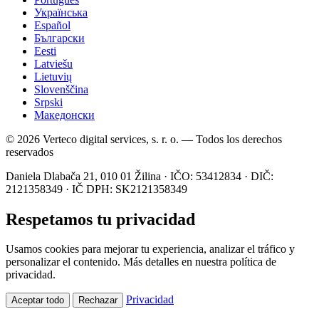
Українська
Español
Български
Eesti
Latviešu
Lietuvių
Slovenščina
Srpski
Македонски
© 2026 Verteco digital services, s. r. o. — Todos los derechos
reservados
Daniela Dlabača 21, 010 01 Žilina · IČO: 53412834 · DIČ:
2121358349 · IČ DPH: SK2121358349
Respetamos tu privacidad
Usamos cookies para mejorar tu experiencia, analizar el tráfico y
personalizar el contenido. Más detalles en nuestra política de
privacidad.
Privacidad
Aceptar todo
Rechazar