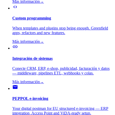
Más información
→
Custom programming
When templates and plugins stop being enough. Greenfield
apps, refactors and new features.
Más información
→
Integración de sistemas
Conecte CRM, ERP, e-shop, publicidad, facturación y datos
— middleware, pipelines ETL, webhooks y colas.
Más información
→
PEPPOL e-invoicing
Your digital postman for EU structured e-invoicing — ERP
integration, Access Point and ViDA-ready setup.