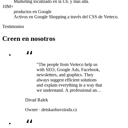
Marketing localizado en la UE y más allá.
10M+
productos en Google
Activos en Google Shopping a través del CSS de Verteco.
Testimonios
Creen en nosotros
"The people from Verteco help us
with SEO, Google Ads, Facebook,
newsletters, and graphics. They
always suggest efficient solutions
and explain everything in a way that
we understand. A professional and
human approach is a given. We have
Divad Ralek
been using their services for several
years and have always been very
Owner · detskaobuvzirafa.cz
satisfied."