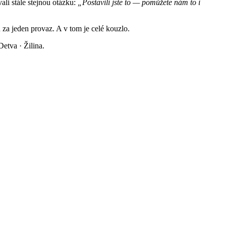
ali stále stejnou otázku:
„Postavili jste to — pomůžete nám to i
u za jeden provaz. A v tom je celé kouzlo.
etva · Žilina.