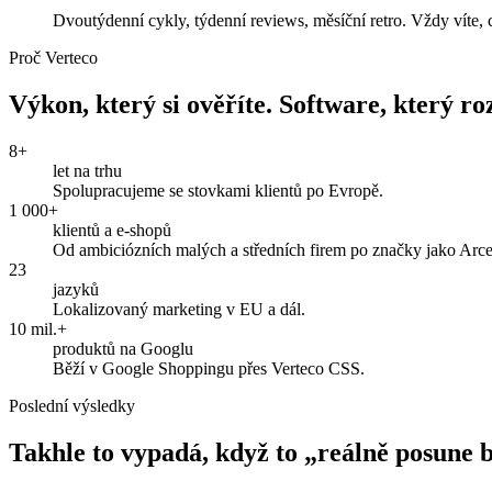
Dvoutýdenní cykly, týdenní reviews, měsíční retro. Vždy víte, co
Proč Verteco
Výkon, který si ověříte. Software, který roz
8+
let na trhu
Spolupracujeme se stovkami klientů po Evropě.
1 000+
klientů a e-shopů
Od ambiciózních malých a středních firem po značky jako Arce
23
jazyků
Lokalizovaný marketing v EU a dál.
10 mil.+
produktů na Googlu
Běží v Google Shoppingu přes Verteco CSS.
Poslední výsledky
Takhle to vypadá, když to „reálně posune 