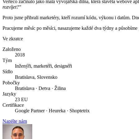
Verteco začínalo jako malá vývojářská dílna, která stavěla webové apl
rozvíjet?"
Proto jsme přibrali marketéry, kteří rozumí kódu, výkonu i datům. Dnes
Pracujeme měsíc po měsíci, nasazujeme každé dva týdny a působíme po
Ve zkratce
Založeno
2018
Tým
Inženýři, marketéři, designéři
Sídlo
Bratislava, Slovensko
Pobočky
Bratislava · Detva · Žilina
Jazyky
23 EU
Certifikace
Google Partner · Heureka · Shoptetrix
Napište nám