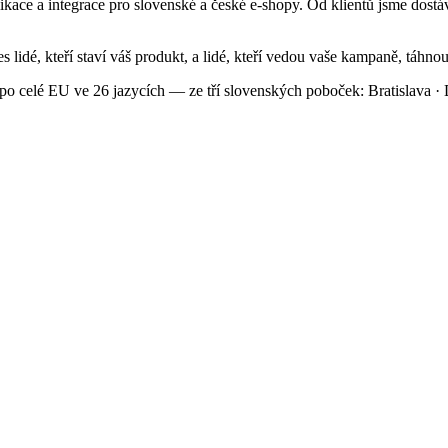
ikace a integrace pro slovenské a české e-shopy. Od klientů jsme dostáv
 lidé, kteří staví váš produkt, a lidé, kteří vedou vaše kampaně, táhno
 celé EU ve 26 jazycích — ze tří slovenských poboček: Bratislava · D