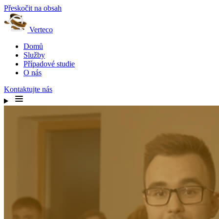
Přeskočit na obsah
Verteco
Domů
Služby
Případové studie
O nás
Kontaktujte nás