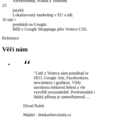
ArcelorMittal, Scania a Telekom.
23
jazyků
Lokalizovaný marketing v EU a dál.
10 mil.+
produktů na Googlu
Běží v Google Shoppingu přes Verteco CSS.
Reference
Věří nám
"Lidé z Verteca nám pomáhají se
SEO, Google Ads, Facebookem,
newslettery i grafikou. Vždy
navrhnou efektivní řešení a vše
vysvětlí srozumitelně. Profesionální i
lidský přístup je samozřejmostí.
Spolupracujeme už několik let a
Divad Ralek
vždy jsme byli velmi spokojeni."
Majitel · detskaobuvzirafa.cz