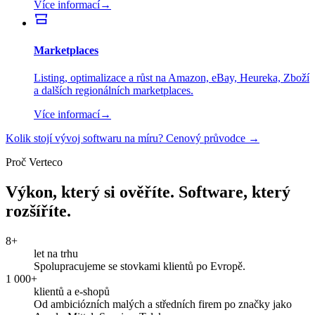
Více informací
→
Marketplaces
Listing, optimalizace a růst na Amazon, eBay, Heureka, Zboží
a dalších regionálních marketplaces.
Více informací
→
Kolik stojí vývoj softwaru na míru? Cenový průvodce →
Proč Verteco
Výkon, který si ověříte. Software, který
rozšíříte.
8+
let na trhu
Spolupracujeme se stovkami klientů po Evropě.
1 000+
klientů a e-shopů
Od ambiciózních malých a středních firem po značky jako