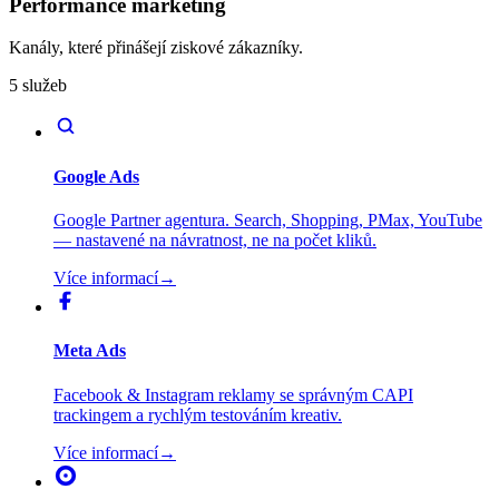
Performance marketing
Kanály, které přinášejí ziskové zákazníky.
5 služeb
Google Ads
Google Partner agentura. Search, Shopping, PMax, YouTube
— nastavené na návratnost, ne na počet kliků.
Více informací
→
Meta Ads
Facebook & Instagram reklamy se správným CAPI
trackingem a rychlým testováním kreativ.
Více informací
→