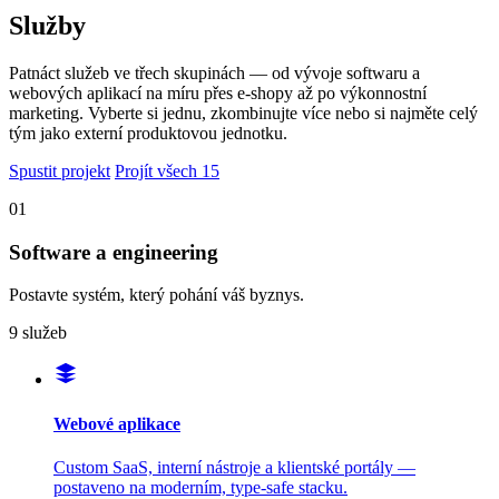
Služby
Patnáct služeb ve třech skupinách — od vývoje softwaru a
webových aplikací na míru přes e-shopy až po výkonnostní
marketing. Vyberte si jednu, zkombinujte více nebo si najměte celý
tým jako externí produktovou jednotku.
Spustit projekt
Projít všech 15
01
Software a engineering
Postavte systém, který pohání váš byznys.
9 služeb
Webové aplikace
Custom SaaS, interní nástroje a klientské portály —
postaveno na moderním, type-safe stacku.