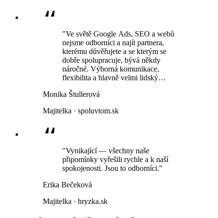
"Ve světě Google Ads, SEO a webů
nejsme odborníci a najít partnera,
kterému důvěřujete a se kterým se
dobře spolupracuje, bývá někdy
náročné. Výborná komunikace,
flexibilita a hlavně velmi lidský
přístup."
Monika Štullerová
Majitelka · spoluvtom.sk
"Vynikající — všechny naše
připomínky vyřešili rychle a k naší
spokojenosti. Jsou to odborníci."
Erika Bečeková
Majitelka · hryzka.sk