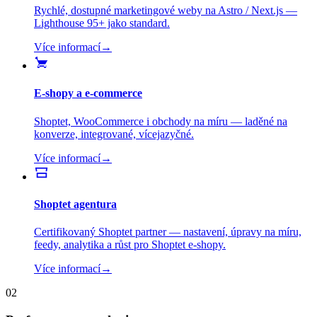
Rychlé, dostupné marketingové weby na Astro / Next.js —
Lighthouse 95+ jako standard.
Více informací
→
E-shopy a e-commerce
Shoptet, WooCommerce i obchody na míru — laděné na
konverze, integrované, vícejazyčné.
Více informací
→
Shoptet agentura
Certifikovaný Shoptet partner — nastavení, úpravy na míru,
feedy, analytika a růst pro Shoptet e-shopy.
Více informací
→
02