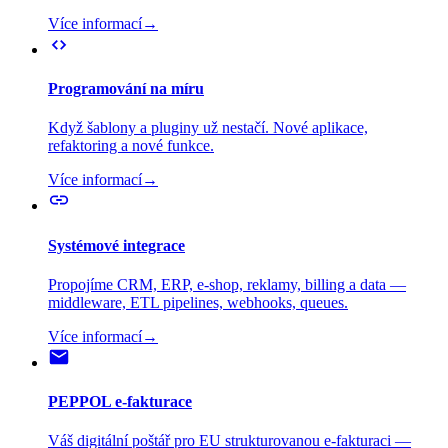
Více informací
→
Programování na míru
Když šablony a pluginy už nestačí. Nové aplikace,
refaktoring a nové funkce.
Více informací
→
Systémové integrace
Propojíme CRM, ERP, e-shop, reklamy, billing a data —
middleware, ETL pipelines, webhooks, queues.
Více informací
→
PEPPOL e-fakturace
Váš digitální poštář pro EU strukturovanou e-fakturaci —