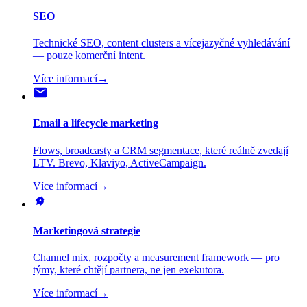
SEO
Technické SEO, content clusters a vícejazyčné vyhledávání
— pouze komerční intent.
Více informací
→
Email a lifecycle marketing
Flows, broadcasty a CRM segmentace, které reálně zvedají
LTV. Brevo, Klaviyo, ActiveCampaign.
Více informací
→
Marketingová strategie
Channel mix, rozpočty a measurement framework — pro
týmy, které chtějí partnera, ne jen exekutora.
Více informací
→