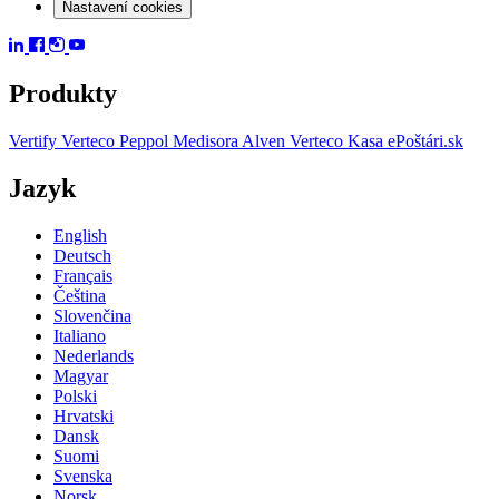
Nastavení cookies
Produkty
Vertify
Verteco Peppol
Medisora
Alven
Verteco Kasa
ePoštári.sk
Jazyk
English
Deutsch
Français
Čeština
Slovenčina
Italiano
Nederlands
Magyar
Polski
Hrvatski
Dansk
Suomi
Svenska
Norsk