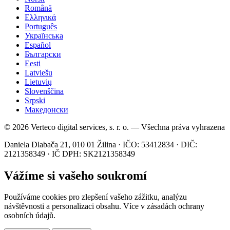
Română
Ελληνικά
Português
Українська
Español
Български
Eesti
Latviešu
Lietuvių
Slovenščina
Srpski
Македонски
© 2026 Verteco digital services, s. r. o. — Všechna práva vyhrazena
Daniela Dlabača 21, 010 01 Žilina · IČO: 53412834 · DIČ:
2121358349 · IČ DPH: SK2121358349
Vážíme si vašeho soukromí
Používáme cookies pro zlepšení vašeho zážitku, analýzu
návštěvnosti a personalizaci obsahu. Více v zásadách ochrany
osobních údajů.