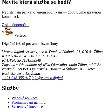
Nevíte která služba se hodí?
Napište nám pár vět o vašem podnikání — doporučíme správnou
kombinaci.
Získat doporučení
Verteco
Digitální řešení pro ambiciózní firmy.
Verteco digital services, s. r. o.
Daniela Dlabača 21, 010 01 Žilina
IČO: 53412834 · DIČ: 2121358349
IČ DPH: SK2121358349
Zapsána v Obchodním rejstříku Okresního soudu Žilina, oddíl Sro,
vložka č. 75936/L
Dunajská 4, Bratislava
Štúrova 849, Detva
Rosinská cesta 13, Žilina
+421 948 355 017
info@verteco.digital
Služby
Webové aplikace
Programování na míru
Systémové integrace