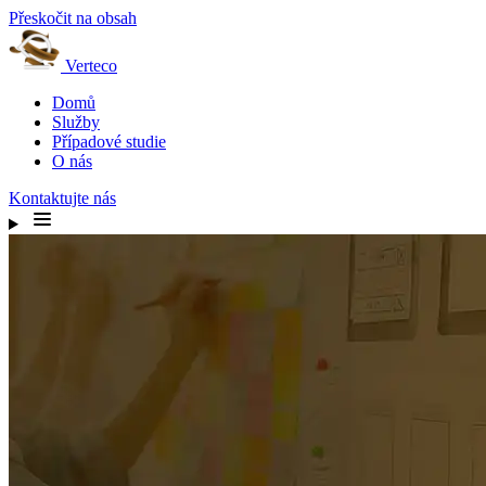
Přeskočit na obsah
Verteco
Domů
Služby
Případové studie
O nás
Kontaktujte nás