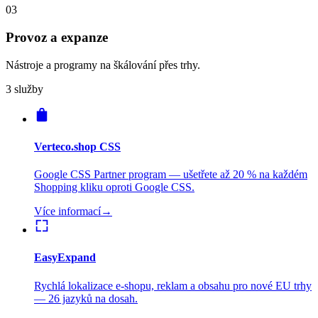
03
Provoz a expanze
Nástroje a programy na škálování přes trhy.
3 služby
Verteco.shop CSS
Google CSS Partner program — ušetřete až 20 % na každém
Shopping kliku oproti Google CSS.
Více informací
→
EasyExpand
Rychlá lokalizace e-shopu, reklam a obsahu pro nové EU trhy
— 26 jazyků na dosah.