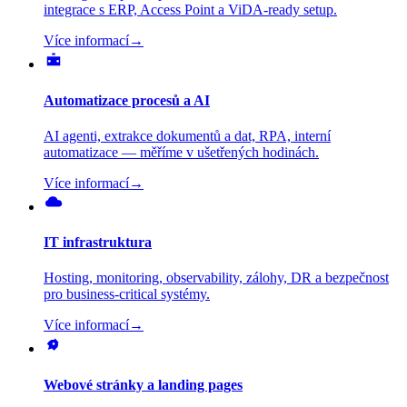
integrace s ERP, Access Point a ViDA-ready setup.
Více informací
→
Automatizace procesů a AI
AI agenti, extrakce dokumentů a dat, RPA, interní
automatizace — měříme v ušetřených hodinách.
Více informací
→
IT infrastruktura
Hosting, monitoring, observability, zálohy, DR a bezpečnost
pro business-critical systémy.
Více informací
→
Webové stránky a landing pages