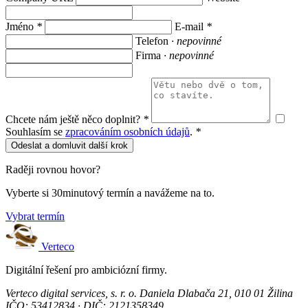
Jméno
*
E-mail
*
Telefon
· nepovinné
Firma
· nepovinné
Chcete nám ještě něco doplnit?
*
Souhlasím se
zpracováním osobních údajů
.
*
Odeslat a domluvit další krok
Raději rovnou hovor?
Vyberte si 30minutový termín a navážeme na to.
Vybrat termín
Verteco
Digitální řešení pro ambiciózní firmy.
Verteco digital services, s. r. o.
Daniela Dlabača 21, 010 01 Žilina
IČO: 53412834 · DIČ: 2121358349