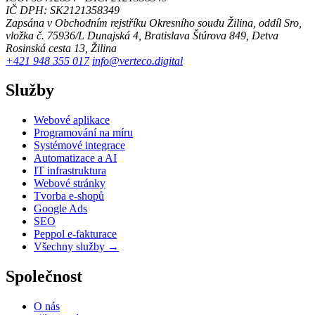
IČ DPH: SK2121358349
Zapsána v Obchodním rejstříku Okresního soudu Žilina, oddíl Sro,
vložka č. 75936/L
Dunajská 4, Bratislava
Štúrova 849, Detva
Rosinská cesta 13, Žilina
+421 948 355 017
info@verteco.digital
Služby
Webové aplikace
Programování na míru
Systémové integrace
Automatizace a AI
IT infrastruktura
Webové stránky
Tvorba e-shopů
Google Ads
SEO
Peppol e-fakturace
Všechny služby →
Společnost
O nás