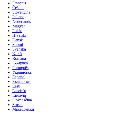
Français
Čeština
Slovenčina
Italiano
Nederlands
Magyar
Polski
Hrvatski
Dansk
Suomi
Svenska
Norsk
Română
Ελληνικά
Português
Українська
Español
Български
Eesti
Latviešu
Lietuvių
Slovenščina
Srpski
Македонски