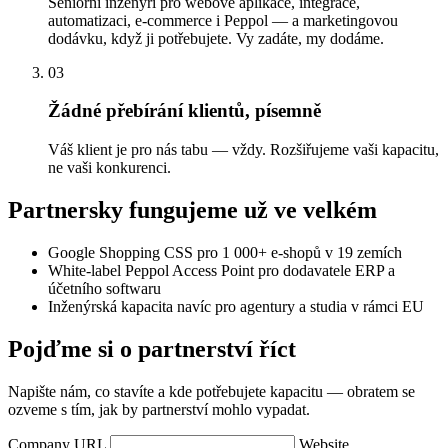
Seniorní inženýři pro webové aplikace, integrace,
automatizaci, e-commerce i Peppol — a marketingovou
dodávku, když ji potřebujete. Vy zadáte, my dodáme.
03
Žádné přebírání klientů, písemně
Váš klient je pro nás tabu — vždy. Rozšiřujeme vaši kapacitu,
ne vaši konkurenci.
Partnersky fungujeme už ve velkém
Google Shopping CSS pro 1 000+ e-shopů v 19 zemích
White-label Peppol Access Point pro dodavatele ERP a
účetního softwaru
Inženýrská kapacita navíc pro agentury a studia v rámci EU
Pojďme si o partnerství říct
Napište nám, co stavíte a kde potřebujete kapacitu — obratem se
ozveme s tím, jak by partnerství mohlo vypadat.
Company URL
Website