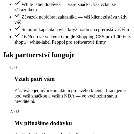
White-label dodávka — vaše značka, váš vztah se
zákazníkem
Závazek nepřebrat zákazníka — váš klient zůstává vždy
váš
Seniorní kapacita navíc, když roadmapa přerůstá váš tým
Ověřeno ve velkém: Google Shopping CSS pro 1 000+ e-
shopů · white-label Peppol pro softwarové firmy
Jak partnerství funguje
01
Vztah patří vám
Zůstáváte jediným kontaktem pro svého klienta. Pracujeme
pod vaší značkou a vaším NDA — ve výchozím stavu
neviditelní.
02
My přinášíme dodávku