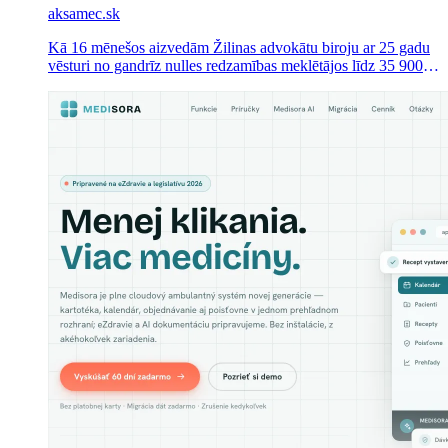
aksamec.sk
Kā 16 mēnešos aizvedām Žilinas advokātu biroju ar 25 gadu
vēsturi no gandrīz nulles redzamības meklētājos līdz 35 900
organiskajiem klikšķiem un 875 000 parādīšanas reižu – un
līdz 711 klikšķiem vienā vienīgā dienā.