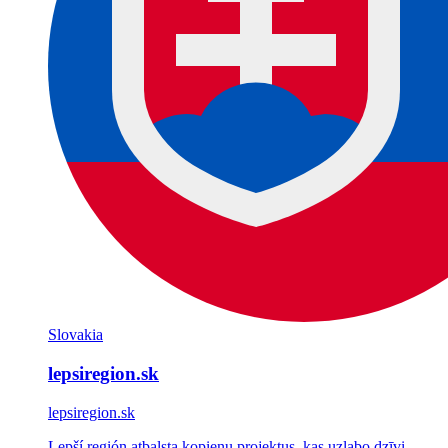
Slovakia
lepsiregion.sk
lepsiregion.sk
Lepší región atbalsta kopienu projektus, kas uzlabo dzīvi