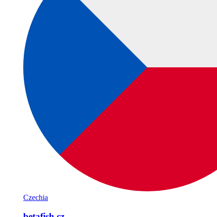
Czechia
betafish.cz