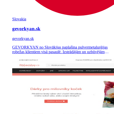
Slovakia
gevorkyan.sk
gevorkyan.sk
GEVORKYAN no Slovākijas paplašina pulvermetalurģijas
robežas klientiem visā pasaulē. Izstrādājām un uzbūvējām
WordPress korporatīvo vietni, kas prezentē uzņēmuma
tehnoloģijas un nozares.