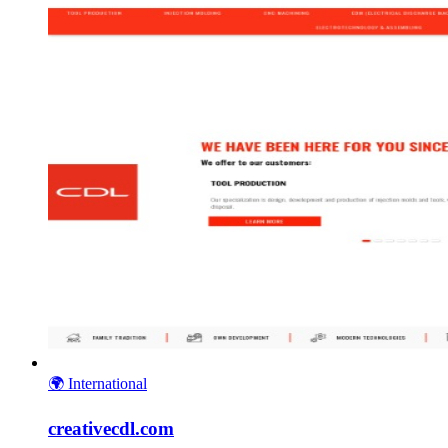
🌍
International
creativecdl.com