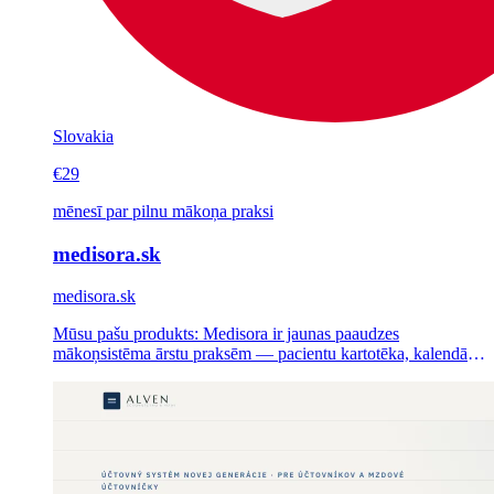
Slovakia
€29
mēnesī par pilnu mākoņa praksi
medisora.sk
medisora.sk
Mūsu pašu produkts: Medisora ir jaunas paaudzes
mākoņsistēma ārstu praksēm — pacientu kartotēka, kalendārs,
tiešsaistes pieraksts un norēķini ar apdrošinātājiem vienā
pārlūka lietotnē, AI dokumentācija ceļā. No 29 € mēnesī, bez
instalācijas.