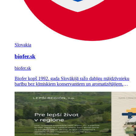
Slovakia
biofer.sk
biofer.sk
Biofer kopš 1992. gada Slovākijā ražo dabīgu mājdzīvnieku
barību bez ķīmiskiem konservantiem un aromatizētājiem.
Izstrādājām dizainu un pēc individuāla pasūtījuma
izprogrammējām tā Shoptet interneta veikalu, kā arī vadām tā
Google Ads un Meta Ads kampaņas.