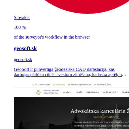
Slovakia
100 %
of the surveyor's workflow in the browser
geosoft.sk
geosoft.sk
GeoSoft ir pilnvērtīga ģeodēziskā CAD darbstacija, kas
darbojas pārlūka cilnē – vektoru zīmēšana, kadastra aprēķini,
ģeometriskie plāni un DXF/SHP/VGI konvertācija –, kas
veidota kā vairāku nomnieku SaaS Slovākijas un Čehijas
mērniekiem.