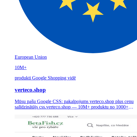
European Union
10M+
produkti Google Shopping vidē
verteco.shop
Mūsu pašu Google CSS: pakalpojums verteco.shop plus cenu
salīdzinātājs css.verteco.shop — 10M+ produktu no 1000+
Eiropas e-veikaliem Google Shopping, 16 valodās, ar līdz pat
20% zemāku CPC tirgotājiem.