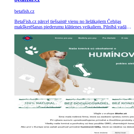
betafish.cz
BetaFish.cz pārceļ tiešsaistē vienu no lielākajiem Čehijas
makšķerēšanas piederumu klātienes veikaliem. Pilnībā vadām
Shoptet interneta veikala mārketingu – stratēģiju, Google Ads,
Meta Ads un e-pasta kampaņas.