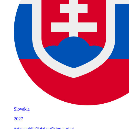
Slovakia
2027
gatavs obligātajai e-rēķinu apritei