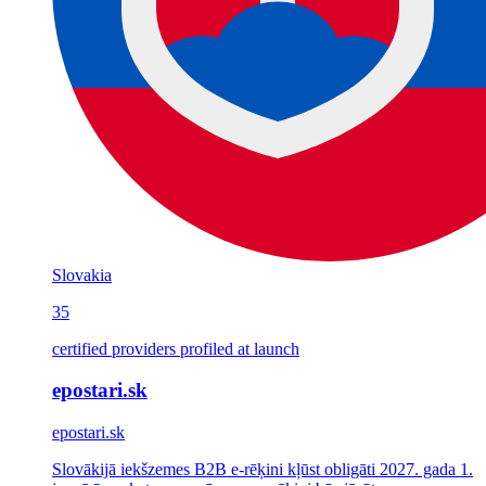
Slovakia
35
certified providers profiled at launch
epostari.sk
epostari.sk
Slovākijā iekšzemes B2B e-rēķini kļūst obligāti 2027. gada 1.