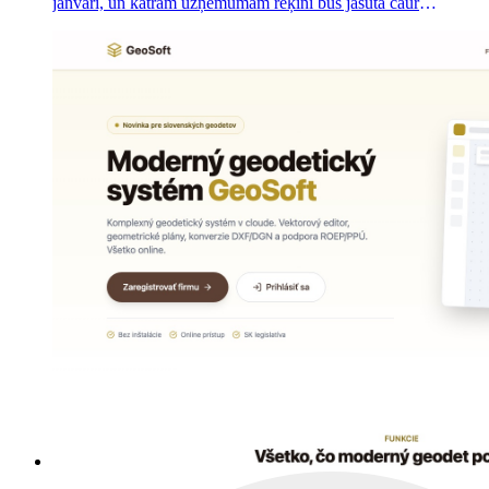
janvārī, un katram uzņēmumam rēķini būs jāsūta caur
sertificētu pakalpojumu sniedzēju. ePoštári.sk ir neatkarīgs
salīdzināšanas portāls, ko palaidām 18 mēnešus pirms termiņa
– 35 redakcionāli sagatavoti pakalpojumu sniedzēju profili un
60 lappušu ceļvežu centrs.