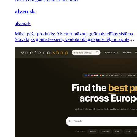
alven.sk
alven.sk
Mūsu pašu produkts: Alven ir mākoņa grāmatvedības sistēma
Slovākijas grāmatvežiem, veidota obligātajai e-rēķinu apritei
no 2027. gada — PVN pēc EN 16931, UBL 2.1 e-rēķini,
gatavs Peppol, API-first.