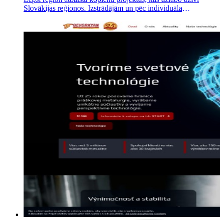
Slovākijas reģionos. Izstrādājām un pēc individuāla
pasūtījuma uzbūvējām tā WordPress vietni un palīdzējām
veidot komunikācijas stratēģiju.