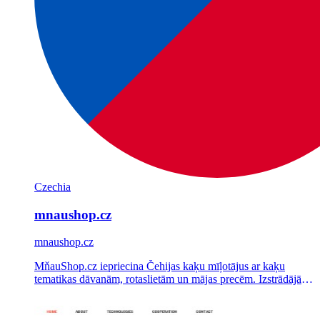
Czechia
mnaushop.cz
mnaushop.cz
MňauShop.cz iepriecina Čehijas kaķu mīļotājus ar kaķu
tematikas dāvanām, rotaslietām un mājas precēm. Izstrādājām
un pēc individuāla pasūtījuma uzbūvējām WooCommerce
veikalu un vadām tā reklāmas un e-pasta mārketingu.