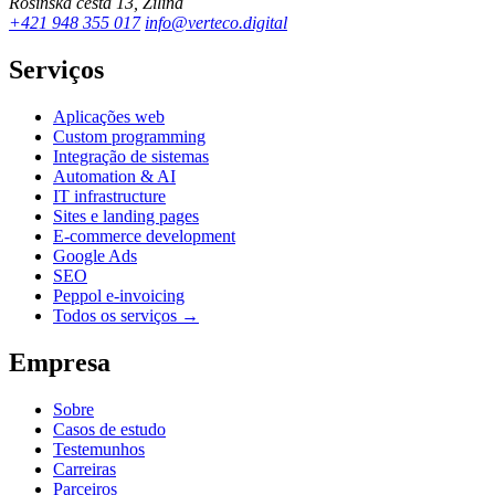
Rosinská cesta 13, Žilina
+421 948 355 017
info@verteco.digital
Serviços
Aplicações web
Custom programming
Integração de sistemas
Automation & AI
IT infrastructure
Sites e landing pages
E-commerce development
Google Ads
SEO
Peppol e-invoicing
Todos os serviços →
Empresa
Sobre
Casos de estudo
Testemunhos
Carreiras
Parceiros