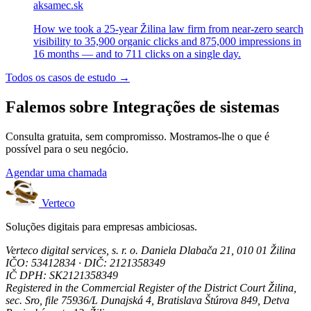
aksamec.sk
How we took a 25-year Žilina law firm from near-zero search
visibility to 35,900 organic clicks and 875,000 impressions in
16 months — and to 711 clicks on a single day.
Todos os casos de estudo →
Falemos sobre Integrações de sistemas
Consulta gratuita, sem compromisso. Mostramos-lhe o que é
possível para o seu negócio.
Agendar uma chamada
Verteco
Soluções digitais para empresas ambiciosas.
Verteco digital services, s. r. o.
Daniela Dlabača 21, 010 01 Žilina
IČO: 53412834 · DIČ: 2121358349
IČ DPH: SK2121358349
Registered in the Commercial Register of the District Court Žilina,
sec. Sro, file 75936/L
Dunajská 4, Bratislava
Štúrova 849, Detva