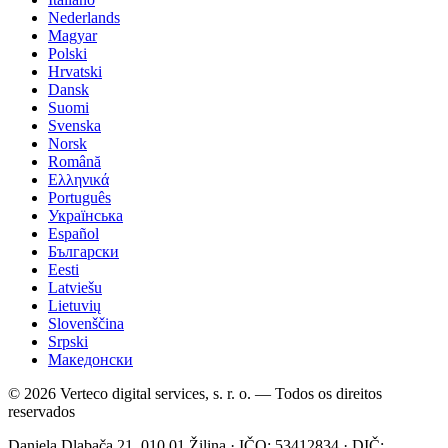
Nederlands
Magyar
Polski
Hrvatski
Dansk
Suomi
Svenska
Norsk
Română
Ελληνικά
Português
Українська
Español
Български
Eesti
Latviešu
Lietuvių
Slovenščina
Srpski
Македонски
© 2026 Verteco digital services, s. r. o. — Todos os direitos
reservados
Daniela Dlabača 21, 010 01 Žilina · IČO: 53412834 · DIČ: