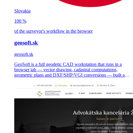
Slovakia
100 %
of the surveyor's workflow in the browser
geosoft.sk
geosoft.sk
GeoSoft is a full geodetic CAD workstation that runs in a
browser tab — vector drawing, cadastral computations,
geometric plans and DXF/SHP/VGI conversions — built as a
multi-tenant SaaS for Slovak and Czech land surveyors.