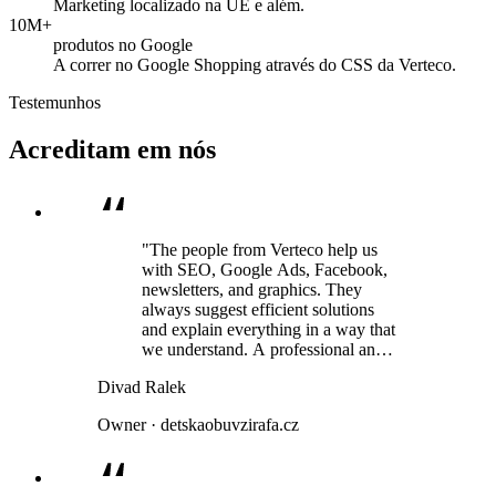
Marketing localizado na UE e além.
10M+
produtos no Google
A correr no Google Shopping através do CSS da Verteco.
Testemunhos
Acreditam em nós
"The people from Verteco help us
with SEO, Google Ads, Facebook,
newsletters, and graphics. They
always suggest efficient solutions
and explain everything in a way that
we understand. A professional and
human approach is a given. We have
Divad Ralek
been using their services for several
years and have always been very
Owner · detskaobuvzirafa.cz
satisfied."