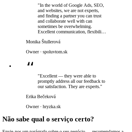
"In the world of Google Ads, SEO,
and websites, we are not experts,
and finding a partner you can trust
and collaborate well with can
sometimes be overwhelming.
Excellent communication, flexibility,
and above all, a very human
Monika Štullerová
approach."
Owner · spoluvtom.sk
"Excellent — they were able to
promptly address all our feedback to
our satisfaction. They are experts."
Erika Bečeková
Owner · hryzka.sk
Não sabe qual o serviço certo?
Envie-nos um parágrafo sobre o seu negócio — recomendamos a