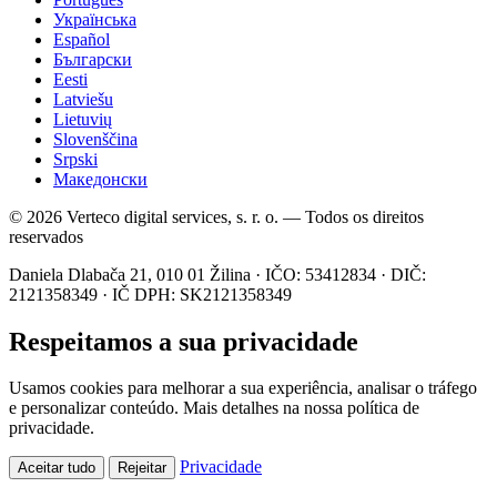
Українська
Español
Български
Eesti
Latviešu
Lietuvių
Slovenščina
Srpski
Македонски
© 2026 Verteco digital services, s. r. o. — Todos os direitos
reservados
Daniela Dlabača 21, 010 01 Žilina · IČO: 53412834 · DIČ:
2121358349 · IČ DPH: SK2121358349
Respeitamos a sua privacidade
Usamos cookies para melhorar a sua experiência, analisar o tráfego
e personalizar conteúdo. Mais detalhes na nossa política de
privacidade.
Privacidade
Aceitar tudo
Rejeitar