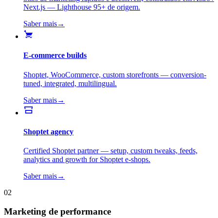
Next.js — Lighthouse 95+ de origem.
Saber mais
→
E-commerce builds
Shoptet, WooCommerce, custom storefronts — conversion-
tuned, integrated, multilingual.
Saber mais
→
Shoptet agency
Certified Shoptet partner — setup, custom tweaks, feeds,
analytics and growth for Shoptet e-shops.
Saber mais
→
02
Marketing de performance