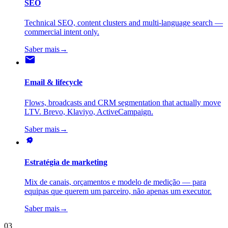
SEO
Technical SEO, content clusters and multi-language search —
commercial intent only.
Saber mais
→
Email & lifecycle
Flows, broadcasts and CRM segmentation that actually move
LTV. Brevo, Klaviyo, ActiveCampaign.
Saber mais
→
Estratégia de marketing
Mix de canais, orçamentos e modelo de medição — para
equipas que querem um parceiro, não apenas um executor.
Saber mais
→
03