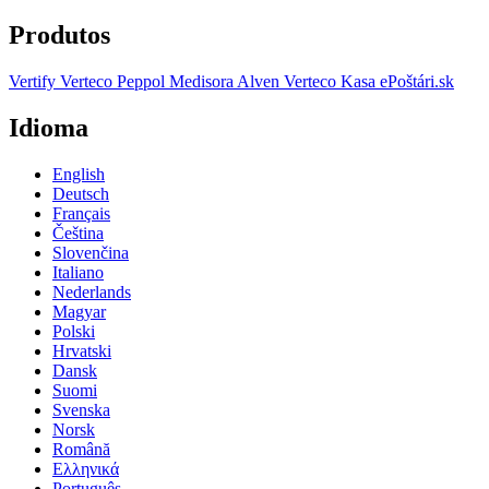
Produtos
Vertify
Verteco Peppol
Medisora
Alven
Verteco Kasa
ePoštári.sk
Idioma
English
Deutsch
Français
Čeština
Slovenčina
Italiano
Nederlands
Magyar
Polski
Hrvatski
Dansk
Suomi
Svenska
Norsk
Română
Ελληνικά
Português