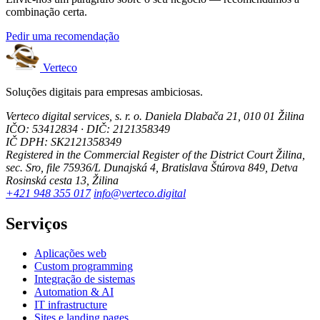
combinação certa.
Pedir uma recomendação
Verteco
Soluções digitais para empresas ambiciosas.
Verteco digital services, s. r. o.
Daniela Dlabača 21, 010 01 Žilina
IČO: 53412834 · DIČ: 2121358349
IČ DPH: SK2121358349
Registered in the Commercial Register of the District Court Žilina,
sec. Sro, file 75936/L
Dunajská 4, Bratislava
Štúrova 849, Detva
Rosinská cesta 13, Žilina
+421 948 355 017
info@verteco.digital
Serviços
Aplicações web
Custom programming
Integração de sistemas
Automation & AI
IT infrastructure
Sites e landing pages