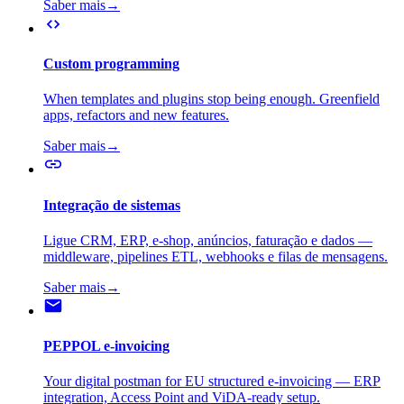
Saber mais
→
Custom programming
When templates and plugins stop being enough. Greenfield
apps, refactors and new features.
Saber mais
→
Integração de sistemas
Ligue CRM, ERP, e-shop, anúncios, faturação e dados —
middleware, pipelines ETL, webhooks e filas de mensagens.
Saber mais
→
PEPPOL e-invoicing
Your digital postman for EU structured e-invoicing — ERP
integration, Access Point and ViDA-ready setup.