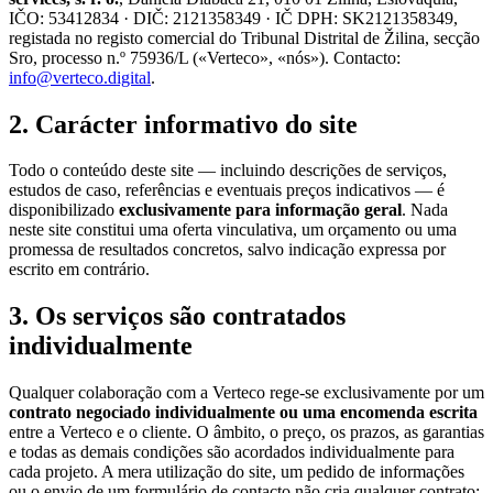
IČO: 53412834 · DIČ: 2121358349 · IČ DPH: SK2121358349,
registada no registo comercial do Tribunal Distrital de Žilina, secção
Sro, processo n.º 75936/L («Verteco», «nós»). Contacto:
info@verteco.digital
.
2. Carácter informativo do site
Todo o conteúdo deste site — incluindo descrições de serviços,
estudos de caso, referências e eventuais preços indicativos — é
disponibilizado
exclusivamente para informação geral
. Nada
neste site constitui uma oferta vinculativa, um orçamento ou uma
promessa de resultados concretos, salvo indicação expressa por
escrito em contrário.
3. Os serviços são contratados
individualmente
Qualquer colaboração com a Verteco rege-se exclusivamente por um
contrato negociado individualmente ou uma encomenda escrita
entre a Verteco e o cliente. O âmbito, o preço, os prazos, as garantias
e todas as demais condições são acordados individualmente para
cada projeto. A mera utilização do site, um pedido de informações
ou o envio de um formulário de contacto não cria qualquer contrato;