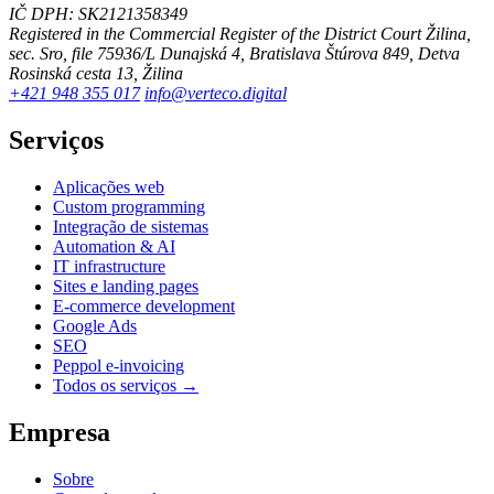
IČ DPH: SK2121358349
Registered in the Commercial Register of the District Court Žilina,
sec. Sro, file 75936/L
Dunajská 4, Bratislava
Štúrova 849, Detva
Rosinská cesta 13, Žilina
+421 948 355 017
info@verteco.digital
Serviços
Aplicações web
Custom programming
Integração de sistemas
Automation & AI
IT infrastructure
Sites e landing pages
E-commerce development
Google Ads
SEO
Peppol e-invoicing
Todos os serviços →
Empresa
Sobre