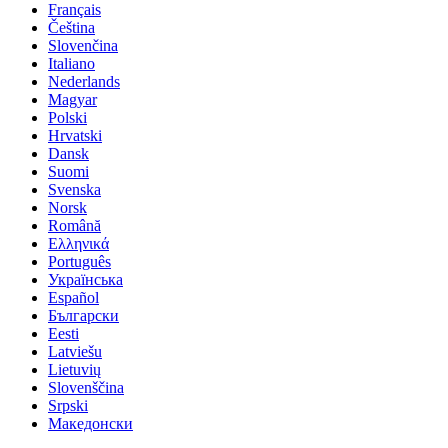
Français
Čeština
Slovenčina
Italiano
Nederlands
Magyar
Polski
Hrvatski
Dansk
Suomi
Svenska
Norsk
Română
Ελληνικά
Português
Українська
Español
Български
Eesti
Latviešu
Lietuvių
Slovenščina
Srpski
Македонски