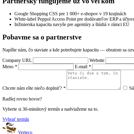
Partnersky fungujeme už vo veľkom
Google Shopping CSS pre 1 000+ e-shopov v 19 krajinách
White-label Peppol Access Point pre dodávateľov ERP a účtov
Inžinierska kapacita navyše pre agentúry a štúdiá v rámci EÚ
Pobavme sa o partnerstve
Napíšte nám, čo staviate a kde potrebujete kapacitu — obratom sa oz
Company URL
Website
Meno
*
E-mail
*
Chcete nám ešte niečo doplniť?
*
Sú
Radšej rovno hovor?
Vyberte si 30-minútový termín a nadviažeme na to.
Vybrať termín
Verteco