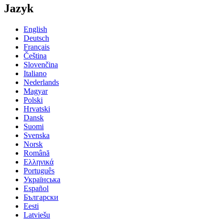
Jazyk
English
Deutsch
Français
Čeština
Slovenčina
Italiano
Nederlands
Magyar
Polski
Hrvatski
Dansk
Suomi
Svenska
Norsk
Română
Ελληνικά
Português
Українська
Español
Български
Eesti
Latviešu