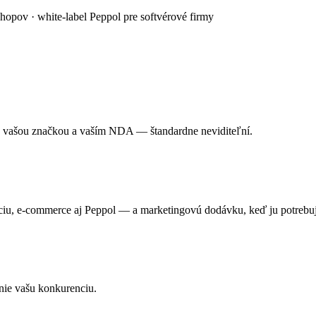
pov · white-label Peppol pre softvérové firmy
d vašou značkou a vaším NDA — štandardne neviditeľní.
izáciu, e-commerce aj Peppol — a marketingovú dodávku, keď ju potrebu
 nie vašu konkurenciu.