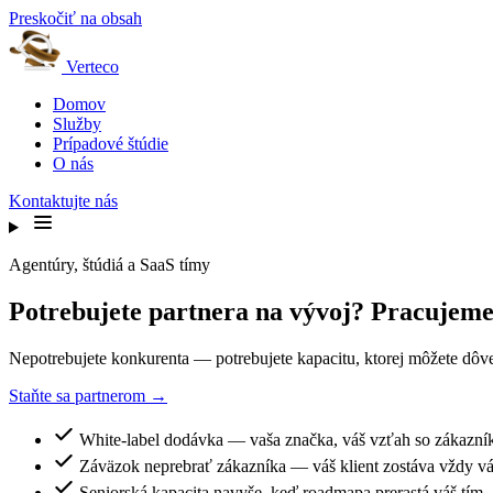
Preskočiť na obsah
Verteco
Domov
Služby
Prípadové štúdie
O nás
Kontaktujte nás
Agentúry, štúdiá a SaaS tímy
Potrebujete partnera na vývoj? Pracujeme
Nepotrebujete konkurenta — potrebujete kapacitu, ktorej môžete dô
Staňte sa partnerom →
White-label dodávka — vaša značka, váš vzťah so zákazn
Záväzok neprebrať zákazníka — váš klient zostáva vždy v
Seniorská kapacita navyše, keď roadmapa prerastá váš tím