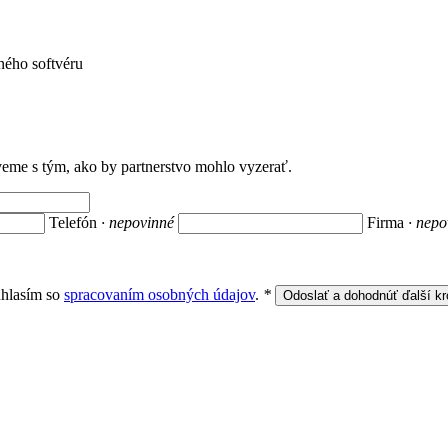
ného softvéru
veme s tým, ako by partnerstvo mohlo vyzerať.
Telefón
· nepovinné
Firma
· nepo
hlasím so
spracovaním osobných údajov
.
*
Odoslať a dohodnúť ďalší kr