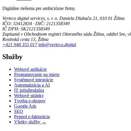
Digitálne riešenia pre ambiciózne firmy.
Verteco digital services, s. r. o.
Daniela Dlabača 21, 010 01 Žilina
IČO: 53412834 · DIČ: 2121358349
IČ DPH: SK2121358349
Zapísaná v Obchodnom registri Okresného súdu Žilina, oddiel Sro, v
Rosinská cesta 13, Žilina
+421 948 355 017
info@verteco.digital
Služby
Webové aplikácie
Programovanie na mieru
Systémové integrácie
Automatizácia a AI
IT infraštruktúra
Webové stránky
Tvorba e-shopov
Google Ads
SEO
Peppol e-fakturácia
Všetky služby →