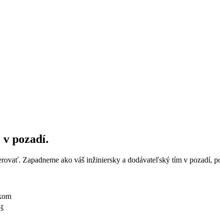
 v pozadí.
verovať. Zapadneme ako váš inžiniersky a dodávateľský tím v pozadí,
íkom
áš