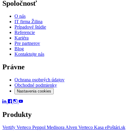
Spoločnosť
O nás
IT firma Žilina
Prípadové štúdie
Referencie
Kariéra
Pre partnerov
Blog
Kontaktujte nás
Právne
Ochrana osobných údajov
Obchodné podmienky
Nastavenia cookies
Produkty
Vertify
Verteco Peppol
Medisora
Alven
Verteco Kasa
ePoštári.sk