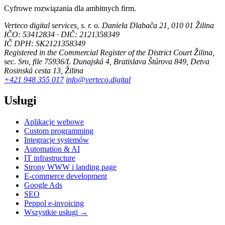
Cyfrowe rozwiązania dla ambitnych firm.
Verteco digital services, s. r. o.
Daniela Dlabača 21, 010 01 Žilina
IČO: 53412834 · DIČ: 2121358349
IČ DPH: SK2121358349
Registered in the Commercial Register of the District Court Žilina,
sec. Sro, file 75936/L
Dunajská 4, Bratislava
Štúrova 849, Detva
Rosinská cesta 13, Žilina
+421 948 355 017
info@verteco.digital
Usługi
Aplikacje webowe
Custom programming
Integracje systemów
Automation & AI
IT infrastructure
Strony WWW i landing page
E-commerce development
Google Ads
SEO
Peppol e-invoicing
Wszystkie usługi →