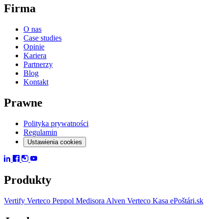
Firma
O nas
Case studies
Opinie
Kariera
Partnerzy
Blog
Kontakt
Prawne
Polityka prywatności
Regulamin
Ustawienia cookies
Produkty
Vertify
Verteco Peppol
Medisora
Alven
Verteco Kasa
ePoštári.sk