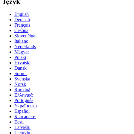
Język
English
Deutsch
Français
Čeština
Slovenčina
Italiano
Nederlands
Magyar
Polski
Hrvatski
Dansk
Suomi
Svenska
Norsk
Română
Ελληνικά
Português
Українська
Español
Български
Eesti
Latviešu
Lietuvių