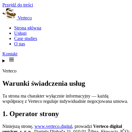
Przejdź do treści
Verteco
Strona główna
Usługi
Case studies
O nas
Kontakt
Verteco
Warunki świadczenia usług
Ta strona ma charakter wyłącznie informacyjny — każdą
współpracę z Verteco reguluje indywidualnie negocjowana umowa.
1. Operator strony
Niniejszą stronę,
www.verteco.digital
, prowadzi
Verteco digital
services, s. r. o.
, Daniela Dlabača 21, 010 01 Žilina, Słowacja, IČO: