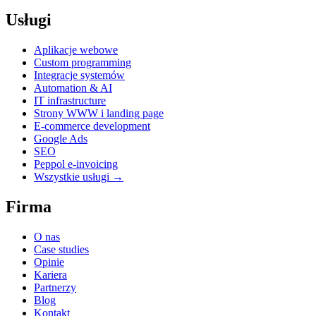
Usługi
Aplikacje webowe
Custom programming
Integracje systemów
Automation & AI
IT infrastructure
Strony WWW i landing page
E-commerce development
Google Ads
SEO
Peppol e-invoicing
Wszystkie usługi →
Firma
O nas
Case studies
Opinie
Kariera
Partnerzy
Blog
Kontakt