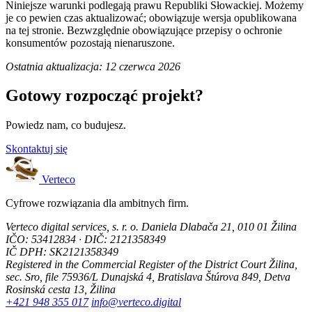
Niniejsze warunki podlegają prawu Republiki Słowackiej. Możemy
je co pewien czas aktualizować; obowiązuje wersja opublikowana
na tej stronie. Bezwzględnie obowiązujące przepisy o ochronie
konsumentów pozostają nienaruszone.
Ostatnia aktualizacja: 12 czerwca 2026
Gotowy rozpocząć projekt?
Powiedz nam, co budujesz.
Skontaktuj się
Verteco
Cyfrowe rozwiązania dla ambitnych firm.
Verteco digital services, s. r. o.
Daniela Dlabača 21, 010 01 Žilina
IČO: 53412834 · DIČ: 2121358349
IČ DPH: SK2121358349
Registered in the Commercial Register of the District Court Žilina,
sec. Sro, file 75936/L
Dunajská 4, Bratislava
Štúrova 849, Detva
Rosinská cesta 13, Žilina
+421 948 355 017
info@verteco.digital