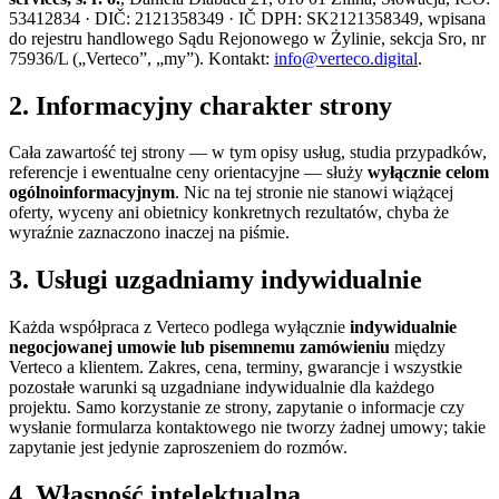
53412834 · DIČ: 2121358349 · IČ DPH: SK2121358349, wpisana
do rejestru handlowego Sądu Rejonowego w Żylinie, sekcja Sro, nr
75936/L („Verteco”, „my”). Kontakt:
info@verteco.digital
.
2. Informacyjny charakter strony
Cała zawartość tej strony — w tym opisy usług, studia przypadków,
referencje i ewentualne ceny orientacyjne — służy
wyłącznie celom
ogólnoinformacyjnym
. Nic na tej stronie nie stanowi wiążącej
oferty, wyceny ani obietnicy konkretnych rezultatów, chyba że
wyraźnie zaznaczono inaczej na piśmie.
3. Usługi uzgadniamy indywidualnie
Każda współpraca z Verteco podlega wyłącznie
indywidualnie
negocjowanej umowie lub pisemnemu zamówieniu
między
Verteco a klientem. Zakres, cena, terminy, gwarancje i wszystkie
pozostałe warunki są uzgadniane indywidualnie dla każdego
projektu. Samo korzystanie ze strony, zapytanie o informacje czy
wysłanie formularza kontaktowego nie tworzy żadnej umowy; takie
zapytanie jest jedynie zaproszeniem do rozmów.
4. Własność intelektualna