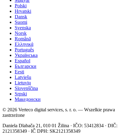
Magyar
Polski
Hrvatski
Dansk
Suomi
Svenska
Norsk
Română
Ελληνικά
Português
Українська
Español
Български
Eesti
Latviešu
Lietuvių
Slovenščina
Srpski
Македонски
© 2026 Verteco digital services, s. r. o. — Wszelkie prawa
zastrzeżone
Daniela Dlabača 21, 010 01 Žilina · IČO: 53412834 · DIČ:
2121358349 · IČ DPH: SK2121358349