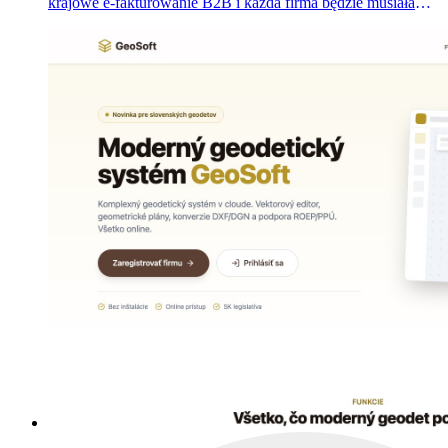
krajowe e-fakturowanie B2B i każda firma będzie musiała
przesyłać faktury przez certyfikowanego dostawcę.
ePoštári.sk to niezależny portal porównawczy, który
uruchomiliśmy 18 miesięcy przed terminem — 35
redakcyjnych profili dostawców i centrum poradników
liczące 60 podstron.