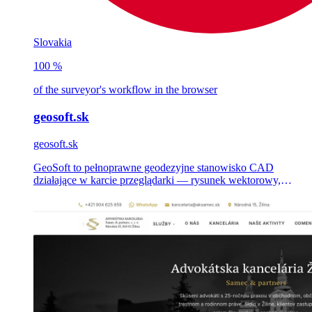
Slovakia
100 %
of the surveyor's workflow in the browser
geosoft.sk
geosoft.sk
GeoSoft to pełnoprawne geodezyjne stanowisko CAD
działające w karcie przeglądarki — rysunek wektorowy,
obliczenia katastralne, plany geometryczne i konwersje
DXF/SHP/VGI — zbudowane jako SaaS w modelu multi-
tenant dla słowackich i czeskich geodetów.