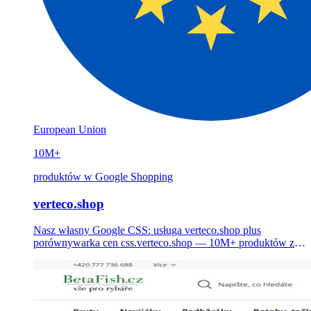
European Union
10M+
produktów w Google Shopping
verteco.shop
Nasz własny Google CSS: usługa verteco.shop plus
porównywarka cen css.verteco.shop — 10M+ produktów z 1
000+ europejskich e-sklepów w Google Shopping, w 16
językach, z CPC niższym nawet o 20% dla sprzedawców.