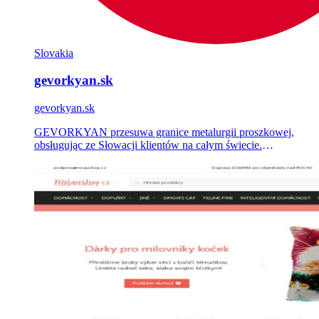
Slovakia
gevorkyan.sk
gevorkyan.sk
GEVORKYAN przesuwa granice metalurgii proszkowej,
obsługując ze Słowacji klientów na całym świecie.
Zaprojektowaliśmy i zbudowaliśmy korporacyjną stronę na
WordPressie prezentującą technologie firmy i obsługiwane
przez nią branże.