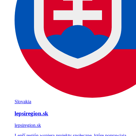
Slovakia
lepsiregion.sk
lepsiregion.sk
Lepší región wspiera projekty społeczne, które poprawiają