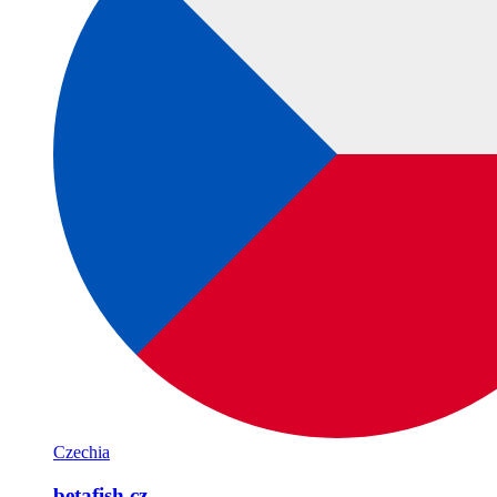
Czechia
betafish.cz