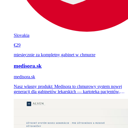
Slovakia
€29
miesięcznie za kompletny gabinet w chmurze
medisora.sk
medisora.sk
Nasz własny produkt: Medisora to chmurowy system nowej
generacji dla gabinetów lekarskich — kartoteka pacjentów,
kalendarz, rejestracja online i rozliczenia z ubezpieczalniami
w jednej aplikacji w przeglądarce, dokumentacja AI w
drodze. Od 29 € miesięcznie, bez instalacji.