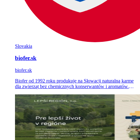
Slovakia
biofer.sk
biofer.sk
Biofer od 1992 roku produkuje na Słowacji naturalną karmę
dla zwierząt bez chemicznych konserwantów i aromatów.
Zaprojektowaliśmy i zakodowaliśmy na zamówienie jego e-
sklep na platformie Shoptet oraz prowadzimy wspierające go
kampanie Google Ads i Meta Ads.