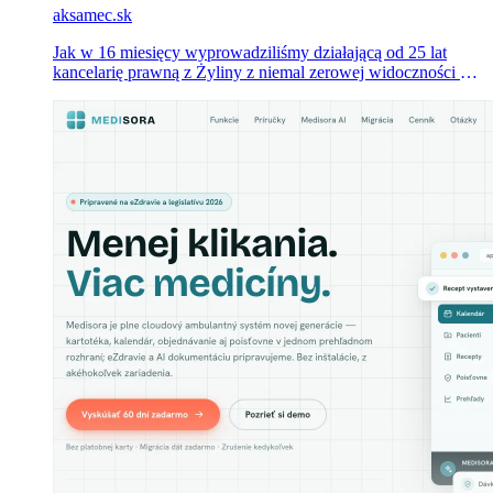
aksamec.sk
Jak w 16 miesięcy wyprowadziliśmy działającą od 25 lat
kancelarię prawną z Żyliny z niemal zerowej widoczności w
wyszukiwarce do 35 900 kliknięć organicznych i 875 000
wyświetleń — z rekordem 711 kliknięć jednego dnia.