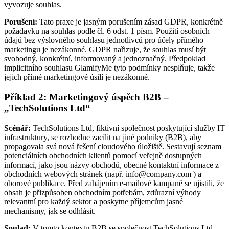
vyvozuje souhlas.
Porušení:
Tato praxe je jasným porušením zásad GDPR, konkrétně
požadavku na souhlas podle čl. 6 odst. 1 písm. Použití osobních
údajů bez výslovného souhlasu jednotlivců pro účely přímého
marketingu je nezákonné. GDPR nařizuje, že souhlas musí být
svobodný, konkrétní, informovaný a jednoznačný. Předpoklad
implicitního souhlasu GlamifyMe tyto podmínky nesplňuje, takže
jejich přímé marketingové úsilí je nezákonné.
Příklad 2: Marketingový úspěch B2B –
„TechSolutions Ltd“
Scénář:
TechSolutions Ltd, fiktivní společnost poskytující služby IT
infrastruktury, se rozhodne zacílit na jiné podniky (B2B), aby
propagovala svá nová řešení cloudového úložiště. Sestavují seznam
potenciálních obchodních klientů pomocí veřejně dostupných
informací, jako jsou názvy obchodů, obecné kontaktní informace z
obchodních webových stránek (např.
info@company.com
) a
oborové publikace. Před zahájením e-mailové kampaně se ujistili, že
obsah je přizpůsoben obchodním potřebám, zdůrazní výhody
relevantní pro každý sektor a poskytne příjemcům jasné
mechanismy, jak se odhlásit.
Soulad:
V tomto kontextu B2B se společnost TechSolutions Ltd