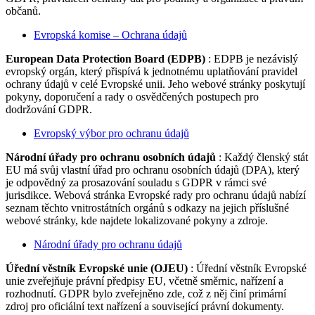
občanů.
Evropská komise – Ochrana údajů
European Data Protection Board (EDPB)
: EDPB je nezávislý
evropský orgán, který přispívá k jednotnému uplatňování pravidel
ochrany údajů v celé Evropské unii. Jeho webové stránky poskytují
pokyny, doporučení a rady o osvědčených postupech pro
dodržování GDPR.
Evropský výbor pro ochranu údajů
Národní úřady pro ochranu osobních údajů
: Každý členský stát
EU má svůj vlastní úřad pro ochranu osobních údajů (DPA), který
je odpovědný za prosazování souladu s GDPR v rámci své
jurisdikce. Webová stránka Evropské rady pro ochranu údajů nabízí
seznam těchto vnitrostátních orgánů s odkazy na jejich příslušné
webové stránky, kde najdete lokalizované pokyny a zdroje.
Národní úřady pro ochranu údajů
Úřední věstník Evropské unie (OJEU)
: Úřední věstník Evropské
unie zveřejňuje právní předpisy EU, včetně směrnic, nařízení a
rozhodnutí. GDPR bylo zveřejněno zde, což z něj činí primární
zdroj pro oficiální text nařízení a související právní dokumenty.