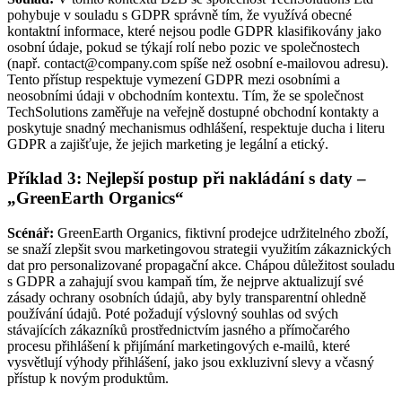
pohybuje v souladu s GDPR správně tím, že využívá obecné
kontaktní informace, které nejsou podle GDPR klasifikovány jako
osobní údaje, pokud se týkají rolí nebo pozic ve společnostech
(např.
contact@company.com
spíše než osobní e-mailovou adresu).
Tento přístup respektuje vymezení GDPR mezi osobními a
neosobními údaji v obchodním kontextu. Tím, že se společnost
TechSolutions zaměřuje na veřejně dostupné obchodní kontakty a
poskytuje snadný mechanismus odhlášení, respektuje ducha i literu
GDPR a zajišťuje, že jejich marketing je legální a etický.
Příklad 3: Nejlepší postup při nakládání s daty –
„GreenEarth Organics“
Scénář:
GreenEarth Organics, fiktivní prodejce udržitelného zboží,
se snaží zlepšit svou marketingovou strategii využitím zákaznických
dat pro personalizované propagační akce. Chápou důležitost souladu
s GDPR a zahajují svou kampaň tím, že nejprve aktualizují své
zásady ochrany osobních údajů, aby byly transparentní ohledně
používání údajů. Poté požadují výslovný souhlas od svých
stávajících zákazníků prostřednictvím jasného a přímočarého
procesu přihlášení k přijímání marketingových e-mailů, které
vysvětlují výhody přihlášení, jako jsou exkluzivní slevy a včasný
přístup k novým produktům.