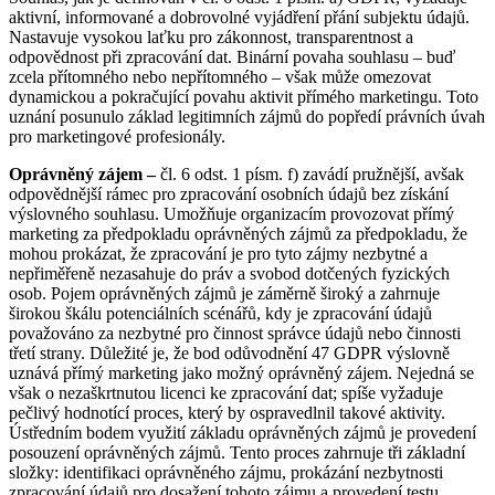
aktivní, informované a dobrovolné vyjádření přání subjektu údajů.
Nastavuje vysokou laťku pro zákonnost, transparentnost a
odpovědnost při zpracování dat. Binární povaha souhlasu – buď
zcela přítomného nebo nepřítomného – však může omezovat
dynamickou a pokračující povahu aktivit přímého marketingu. Toto
uznání posunulo základ legitimních zájmů do popředí právních úvah
pro marketingové profesionály.
Oprávněný zájem –
čl. 6 odst. 1 písm. f) zavádí pružnější, avšak
odpovědnější rámec pro zpracování osobních údajů bez získání
výslovného souhlasu. Umožňuje organizacím provozovat přímý
marketing za předpokladu oprávněných zájmů za předpokladu, že
mohou prokázat, že zpracování je pro tyto zájmy nezbytné a
nepřiměřeně nezasahuje do práv a svobod dotčených fyzických
osob. Pojem oprávněných zájmů je záměrně široký a zahrnuje
širokou škálu potenciálních scénářů, kdy je zpracování údajů
považováno za nezbytné pro činnost správce údajů nebo činnosti
třetí strany. Důležité je, že bod odůvodnění 47 GDPR výslovně
uznává přímý marketing jako možný oprávněný zájem. Nejedná se
však o nezaškrtnutou licenci ke zpracování dat; spíše vyžaduje
pečlivý hodnotící proces, který by ospravedlnil takové aktivity.
Ústředním bodem využití základu oprávněných zájmů je provedení
posouzení oprávněných zájmů. Tento proces zahrnuje tři základní
složky: identifikaci oprávněného zájmu, prokázání nezbytnosti
zpracování údajů pro dosažení tohoto zájmu a provedení testu