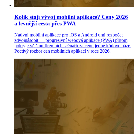
Kolik stojí vývoj mobilní aplikace? Ceny 2026
a levnější cesta přes PWA
Nativní mobilní aplikace pro iOS a Android umí rozpočet
zdvojnásobit — progresivní webová aplikace (PWA) přitom
pokryje většinu firemních scénářů za cenu jedné kódové báze.
Poctivý rozbor cen mobilních aplikací v roce 2026.