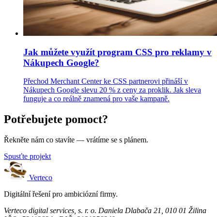
Jak můžete využít program CSS pro reklamy v
Nákupech Google?
Přechod Merchant Center ke CSS partnerovi přináší v
Nákupech Google slevu 20 % z ceny za proklik. Jak sleva
funguje a co reálně znamená pro vaše kampaně.
Potřebujete pomoct?
Řekněte nám co stavíte — vrátíme se s plánem.
Spusťte projekt
Verteco
Digitální řešení pro ambiciózní firmy.
Verteco digital services, s. r. o.
Daniela Dlabača 21, 010 01 Žilina