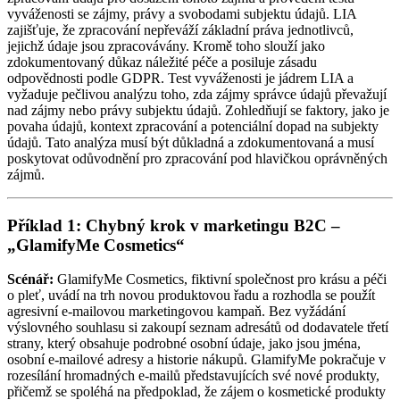
vyváženosti se zájmy, právy a svobodami subjektu údajů. LIA
zajišťuje, že zpracování nepřeváží základní práva jednotlivců,
jejichž údaje jsou zpracovávány. Kromě toho slouží jako
zdokumentovaný důkaz náležité péče a posiluje zásadu
odpovědnosti podle GDPR. Test vyváženosti je jádrem LIA a
vyžaduje pečlivou analýzu toho, zda zájmy správce údajů převažují
nad zájmy nebo právy subjektu údajů. Zohledňují se faktory, jako je
povaha údajů, kontext zpracování a potenciální dopad na subjekty
údajů. Tato analýza musí být důkladná a zdokumentovaná a musí
poskytovat odůvodnění pro zpracování pod hlavičkou oprávněných
zájmů.
Příklad 1: Chybný krok v marketingu B2C –
„GlamifyMe Cosmetics“
Scénář:
GlamifyMe Cosmetics, fiktivní společnost pro krásu a péči
o pleť, uvádí na trh novou produktovou řadu a rozhodla se použít
agresivní e-mailovou marketingovou kampaň. Bez vyžádání
výslovného souhlasu si zakoupí seznam adresátů od dodavatele třetí
strany, který obsahuje podrobné osobní údaje, jako jsou jména,
osobní e-mailové adresy a historie nákupů. GlamifyMe pokračuje v
rozesílání hromadných e-mailů představujících své nové produkty,
přičemž se spoléhá na předpoklad, že zájem o kosmetické produkty