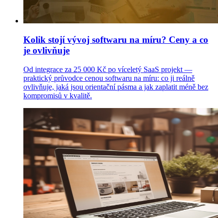
Kolik stojí vývoj softwaru na míru? Ceny a co
je ovlivňuje
Od integrace za 25 000 Kč po víceletý SaaS projekt —
praktický průvodce cenou softwaru na míru: co ji reálně
ovlivňuje, jaká jsou orientační pásma a jak zaplatit méně bez
kompromisů v kvalitě.