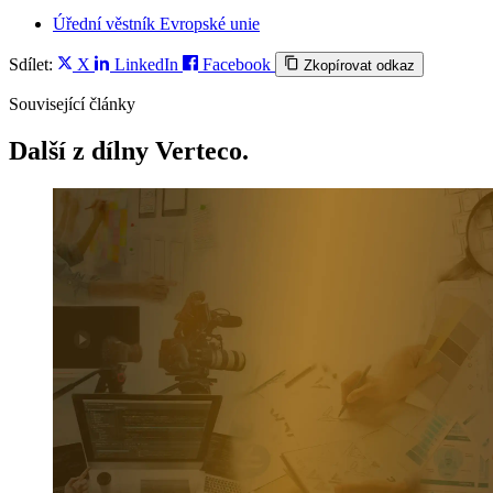
Úřední věstník Evropské unie
Sdílet:
X
LinkedIn
Facebook
Zkopírovat odkaz
Související články
Další z dílny Verteco.