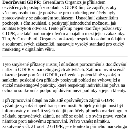
Dodržování GDPR:
GreenEarth Organics je příkladem
osvědčených postupů v souladu s GDPR tím, že zajišťuje, aby
všechny osobní údaje používané pro marketingové účely byly
zpracovávány se zákonným souhlasem. Usnadňují zákazníkům
pochopit, s čím souhlasí, a poskytují jednoduché možnosti, jak
souhlas kdykoli odvolat. Tento přístup nejen dodržuje požadavky
GDPR, ale také podporuje důvěru a loajalitu mezi jejich zákazníky.
Tím, že GreenEarth Organics prokazuje respekt k osobním údajům
a soukromí svých zákazníků, nastavuje vysoký standard pro etický
marketing v digitálním věku.
Tyto smyšlené příklady ilustrují důležitost porozumění a dodržování
nařízení GDPR v marketingových aktivitách. Zatímco první scénář
ukazuje jasné porušení GDPR, což vede k potenciálně vysokým
sankcím, poslední dva příklady poskytují pohled na vyhovující a
etické marketingové praktiky, které respektují individuální práva na
ochranu soukromí a podporují důvěru mezi podniky a jejich klienty.
I při zpracování údajů na základě oprávněných zájmů GDPR
vyžaduje vysoký stupeň transparentnosti. Subjekty údajů musí být
informovány o použití svých údajů pro účely přímého marketingu, o
základu oprávněných zájmů, na něž se opírá, a o svém právu vznést
námitku proti takovému zpracování. Právo vznést námitku,
zakotvené v čl. 21 odst. 2 GDPR, je v kontextu přímého marketingu