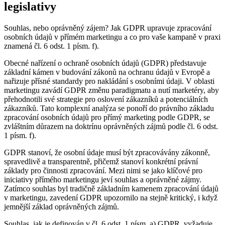
legislativy
Souhlas, nebo oprávněný zájem? Jak GDPR upravuje zpracování
osobních údajů v přímém marketingu a co pro vaše kampaně v praxi
znamená čl. 6 odst. 1 písm. f).
Obecné nařízení o ochraně osobních údajů (GDPR) představuje
základní kámen v budování zákonů na ochranu údajů v Evropě a
nařizuje přísné standardy pro nakládání s osobními údaji. V oblasti
marketingu zavádí GDPR změnu paradigmatu a nutí marketéry, aby
přehodnotili své strategie pro oslovení zákazníků a potenciálních
zákazníků. Tato komplexní analýza se ponoří do právního základu
zpracování osobních údajů pro přímý marketing podle GDPR, se
zvláštním důrazem na doktrínu oprávněných zájmů podle čl. 6 odst.
1 písm. f).
GDPR stanoví, že osobní údaje musí být zpracovávány zákonně,
spravedlivě a transparentně, přičemž stanoví konkrétní právní
základy pro činnosti zpracování. Mezi nimi se jako klíčové pro
iniciativy přímého marketingu jeví souhlas a oprávněné zájmy.
Zatímco souhlas byl tradičně základním kamenem zpracování údajů
v marketingu, zavedení GDPR upozornilo na stejně kritický, i když
jemnější základ oprávněných zájmů.
Souhlas, jak je definován v čl. 6 odst. 1 písm. a) GDPR, vyžaduje