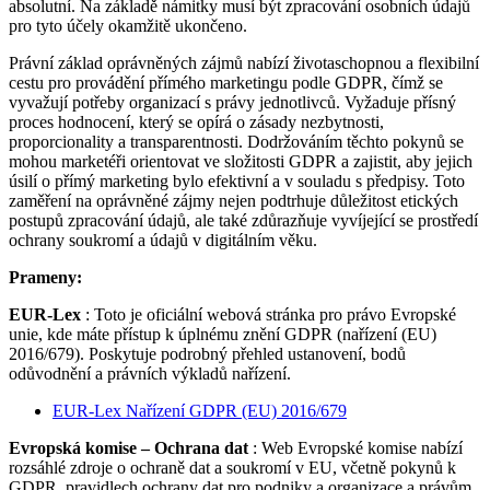
absolutní. Na základě námitky musí být zpracování osobních údajů
pro tyto účely okamžitě ukončeno.
Právní základ oprávněných zájmů nabízí životaschopnou a flexibilní
cestu pro provádění přímého marketingu podle GDPR, čímž se
vyvažují potřeby organizací s právy jednotlivců. Vyžaduje přísný
proces hodnocení, který se opírá o zásady nezbytnosti,
proporcionality a transparentnosti. Dodržováním těchto pokynů se
mohou marketéři orientovat ve složitosti GDPR a zajistit, aby jejich
úsilí o přímý marketing bylo efektivní a v souladu s předpisy. Toto
zaměření na oprávněné zájmy nejen podtrhuje důležitost etických
postupů zpracování údajů, ale také zdůrazňuje vyvíjející se prostředí
ochrany soukromí a údajů v digitálním věku.
Prameny:
EUR-Lex
: Toto je oficiální webová stránka pro právo Evropské
unie, kde máte přístup k úplnému znění GDPR (nařízení (EU)
2016/679). Poskytuje podrobný přehled ustanovení, bodů
odůvodnění a právních výkladů nařízení.
EUR-Lex Nařízení GDPR (EU) 2016/679
Evropská komise – Ochrana dat
: ​​Web Evropské komise nabízí
rozsáhlé zdroje o ochraně dat a soukromí v EU, včetně pokynů k
GDPR, pravidlech ochrany dat pro podniky a organizace a právům