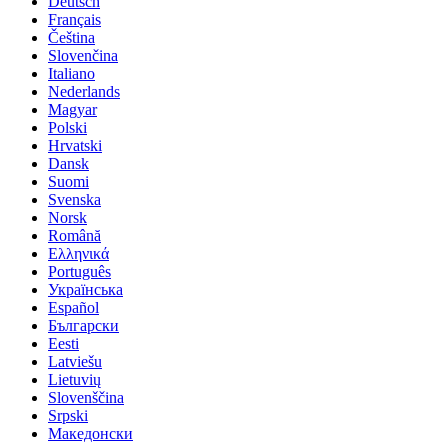
Deutsch
Français
Čeština
Slovenčina
Italiano
Nederlands
Magyar
Polski
Hrvatski
Dansk
Suomi
Svenska
Norsk
Română
Ελληνικά
Português
Українська
Español
Български
Eesti
Latviešu
Lietuvių
Slovenščina
Srpski
Македонски