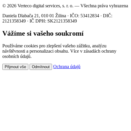
© 2026 Verteco digital services, s. r. o. — Všechna práva vyhrazena
Daniela Dlabača 21, 010 01 Žilina · IČO: 53412834 · DIČ:
2121358349 · IČ DPH: SK2121358349
Vážíme si vašeho soukromí
Používáme cookies pro zlepšení vašeho zážitku, analýzu
návštěvnosti a personalizaci obsahu. Více v zásadách ochrany
osobních údajů.
Ochrana údajů
Přijmout vše
Odmítnout