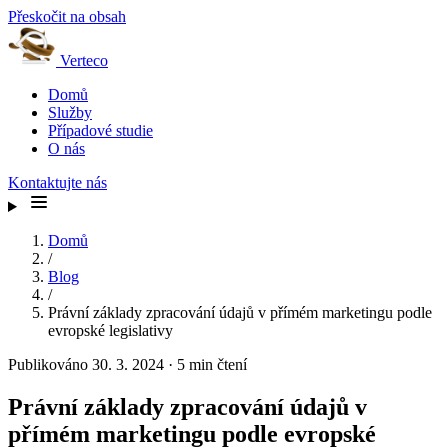
Přeskočit na obsah
Verteco
Domů
Služby
Případové studie
O nás
Kontaktujte nás
Domů
/
Blog
/
Právní základy zpracování údajů v přímém marketingu podle
evropské legislativy
Publikováno 30. 3. 2024
·
5 min čtení
Právní základy zpracování údajů v
přímém marketingu podle evropské