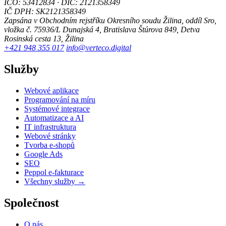
IČO: 53412834 · DIČ: 2121358349
IČ DPH: SK2121358349
Zapsána v Obchodním rejstříku Okresního soudu Žilina, oddíl Sro,
vložka č. 75936/L
Dunajská 4, Bratislava
Štúrova 849, Detva
Rosinská cesta 13, Žilina
+421 948 355 017
info@verteco.digital
Služby
Webové aplikace
Programování na míru
Systémové integrace
Automatizace a AI
IT infrastruktura
Webové stránky
Tvorba e-shopů
Google Ads
SEO
Peppol e-fakturace
Všechny služby →
Společnost
O nás