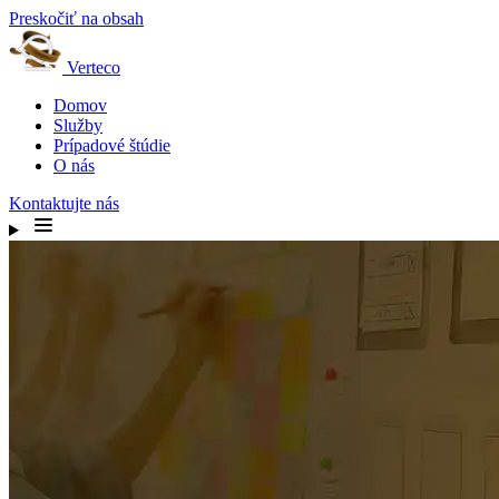
Preskočiť na obsah
Verteco
Domov
Služby
Prípadové štúdie
O nás
Kontaktujte nás