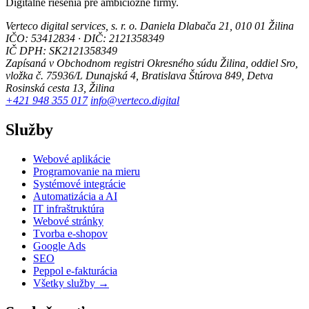
Digitálne riešenia pre ambiciózne firmy.
Verteco digital services, s. r. o.
Daniela Dlabača 21, 010 01 Žilina
IČO: 53412834 · DIČ: 2121358349
IČ DPH: SK2121358349
Zapísaná v Obchodnom registri Okresného súdu Žilina, oddiel Sro,
vložka č. 75936/L
Dunajská 4, Bratislava
Štúrova 849, Detva
Rosinská cesta 13, Žilina
+421 948 355 017
info@verteco.digital
Služby
Webové aplikácie
Programovanie na mieru
Systémové integrácie
Automatizácia a AI
IT infraštruktúra
Webové stránky
Tvorba e-shopov
Google Ads
SEO
Peppol e-fakturácia
Všetky služby →