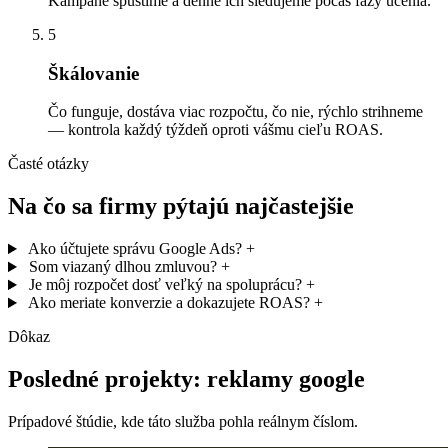
Kampane spustíme a denne ich sledujeme počas fázy učenia.
5
Škálovanie
Čo funguje, dostáva viac rozpočtu, čo nie, rýchlo strihneme
— kontrola každý týždeň oproti vášmu cieľu ROAS.
Časté otázky
Na čo sa firmy pýtajú najčastejšie
Ako účtujete správu Google Ads?
+
Som viazaný dlhou zmluvou?
+
Je môj rozpočet dosť veľký na spoluprácu?
+
Ako meriate konverzie a dokazujete ROAS?
+
Dôkaz
Posledné projekty: reklamy google
Prípadové štúdie, kde táto služba pohla reálnym číslom.