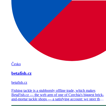
Česko
betafish.cz
betafish.cz
Fishing tackle is a stubbornly offline trade, which makes
BetaFish.cz — the web arm of one of Czechia's biggest brick-
and-mortar tackle shops — a satisfying account: we steer the
Shoptet store's strategy, Google Ads, Meta Ads and email.