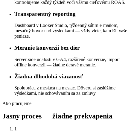
kontrolujeme každý týždeň voči vášmu cieľovému ROAS.
Transparentný reporting
Dashboard v Looker Studio, týždenný súhrn e-mailom,
mesačný hovor nad výsledkami — vždy viete, kam išli vaše
peniaze.
Meranie konverzií bez dier
Server-side udalosti v GA4, rozšírené konverzie, import
offline konverzií — žiadne deravé meranie.
Žiadna dlhodobá viazanosť
Spolupráca z mesiaca na mesiac. Dôveru si zaslúžime
výsledkami, nie schovávaním sa za zmluvy.
Ako pracujeme
Jasný proces — žiadne prekvapenia
1