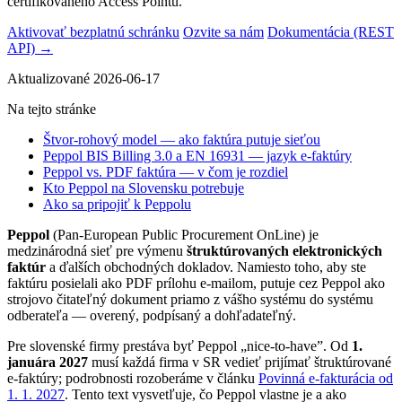
certifikovaného Access Pointu.
Aktivovať bezplatnú schránku
Ozvite sa nám
Dokumentácia (REST
API)
→
Aktualizované 2026-06-17
Na tejto stránke
Štvor-rohový model — ako faktúra putuje sieťou
Peppol BIS Billing 3.0 a EN 16931 — jazyk e-faktúry
Peppol vs. PDF faktúra — v čom je rozdiel
Kto Peppol na Slovensku potrebuje
Ako sa pripojiť k Peppolu
Peppol
(Pan-European Public Procurement OnLine) je
medzinárodná sieť pre výmenu
štruktúrovaných elektronických
faktúr
a ďalších obchodných dokladov. Namiesto toho, aby ste
faktúru posielali ako PDF prílohu e-mailom, putuje cez Peppol ako
strojovo čitateľný dokument priamo z vášho systému do systému
odberateľa — overený, podpísaný a dohľadateľný.
Pre slovenské firmy prestáva byť Peppol „nice-to-have”. Od
1.
januára 2027
musí každá firma v SR vedieť prijímať štruktúrované
e-faktúry; podrobnosti rozoberáme v článku
Povinná e-fakturácia od
1. 1. 2027
. Tento text vysvetľuje, čo Peppol vlastne je a ako