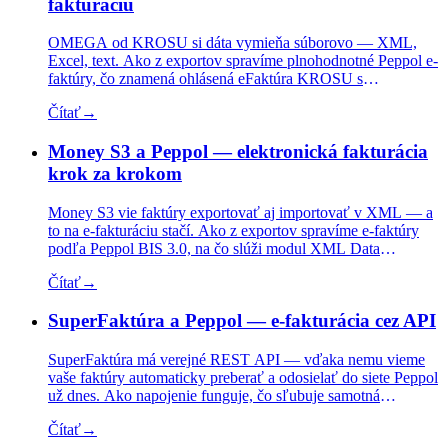
fakturáciu
OMEGA od KROSU si dáta vymieňa súborovo — XML,
Excel, text. Ako z exportov spravíme plnohodnotné Peppol e-
faktúry, čo znamená ohlásená eFaktúra KROSU s
eConnectom a kedy dáva zmysel priamy certifikovaný poštár.
Čítať
→
Money S3 a Peppol — elektronická fakturácia
krok za krokom
Money S3 vie faktúry exportovať aj importovať v XML — a
to na e-fakturáciu stačí. Ako z exportov spravíme e-faktúry
podľa Peppol BIS 3.0, na čo slúži modul XML Data
Exchange a ako je na tom Seyfor s vlastným poštárom.
Čítať
→
SuperFaktúra a Peppol — e-fakturácia cez API
SuperFaktúra má verejné REST API — vďaka nemu vieme
vaše faktúry automaticky preberať a odosielať do siete Peppol
už dnes. Ako napojenie funguje, čo sľubuje samotná
SuperFaktúra a kedy sa oplatí nezávislý poštár.
Čítať
→