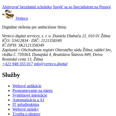
Aktivovať bezplatnú schránku
Spojiť sa so špecialistom na Peppol
Verteco
Digitálne riešenia pre ambiciózne firmy.
Verteco digital services, s. r. o.
Daniela Dlabača 21, 010 01 Žilina
IČO: 53412834 · DIČ: 2121358349
IČ DPH: SK2121358349
Zapísaná v Obchodnom registri Okresného súdu Žilina, oddiel Sro,
vložka č. 75936/L
Dunajská 4, Bratislava
Štúrova 849, Detva
Rosinská cesta 13, Žilina
+421 948 355 017
info@verteco.digital
Služby
Webové aplikácie
Programovanie na mieru
Systémové integrácie
Automatizácia a AI
IT infraštruktúra
Webové stránky
Tvorba e-shopov