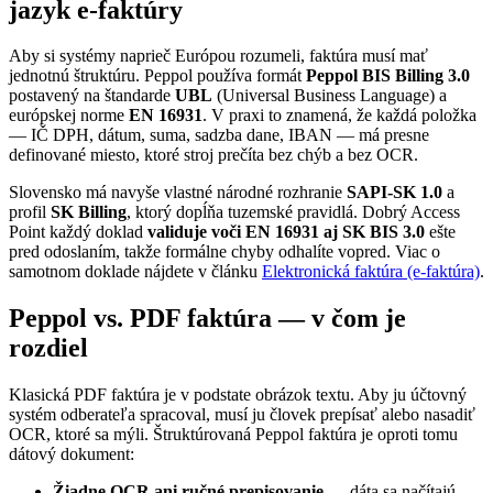
jazyk e-faktúry
Aby si systémy naprieč Európou rozumeli, faktúra musí mať
jednotnú štruktúru. Peppol používa formát
Peppol BIS Billing 3.0
postavený na štandarde
UBL
(Universal Business Language) a
európskej norme
EN 16931
. V praxi to znamená, že každá položka
— IČ DPH, dátum, suma, sadzba dane, IBAN — má presne
definované miesto, ktoré stroj prečíta bez chýb a bez OCR.
Slovensko má navyše vlastné národné rozhranie
SAPI-SK 1.0
a
profil
SK Billing
, ktorý dopĺňa tuzemské pravidlá. Dobrý Access
Point každý doklad
validuje voči EN 16931 aj SK BIS 3.0
ešte
pred odoslaním, takže formálne chyby odhalíte vopred. Viac o
samotnom doklade nájdete v článku
Elektronická faktúra (e-faktúra)
.
Peppol vs. PDF faktúra — v čom je
rozdiel
Klasická PDF faktúra je v podstate obrázok textu. Aby ju účtovný
systém odberateľa spracoval, musí ju človek prepísať alebo nasadiť
OCR, ktoré sa mýli. Štruktúrovaná Peppol faktúra je oproti tomu
dátový dokument:
Žiadne OCR ani ručné prepisovanie
— dáta sa načítajú