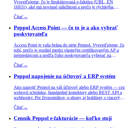
Vysvetľujeme, čo je štruktúrovaná e-faktúra (UBL, EN
16931), aké má povinné náležitosti a prečo je rýchlejšia,
lacnejšia a bez chýb oproti papieru.
Čítať
→
Peppol Access Point — čo to je a ako vybrať
poskytovateľa
Access Point je vaša brána do siete Peppol. Vysvetľujeme, čo
robí, prečo je rozdiel medzi vlastným certifikovaným AP a
prepredajcom a podľa čoho poskytovateľa vyberať na
slovenskom trhu.
Čítať
→
Peppol napojenie na účtovný a ERP systém
Ako napojiť Peppol na váš účtovný alebo ERP systém — cez
webovú schránku, štandardné konektory alebo REST API a
webhooky. Pre živnostníkov, e-shopy aj holdingy s viacerými
IČO.
Čítať
→
Cenník Peppol e-fakturácie — koľko stojí