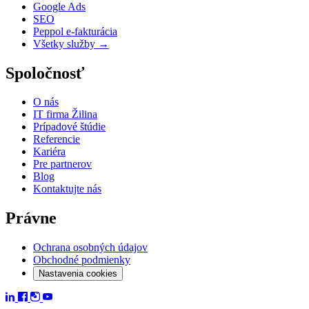
Google Ads
SEO
Peppol e-fakturácia
Všetky služby →
Spoločnosť
O nás
IT firma Žilina
Prípadové štúdie
Referencie
Kariéra
Pre partnerov
Blog
Kontaktujte nás
Právne
Ochrana osobných údajov
Obchodné podmienky
Nastavenia cookies