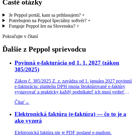
Časté otázky
Je Peppol portál, kam sa prihlasujem?
+
Potrebujem na Peppol špeciálny softvér?
+
Funguje Peppol len na Slovensku?
+
Pokračujte v čítaní
Ďalšie z Peppol sprievodcu
Povinná e-fakturácia od 1. 1. 2027 (zákon
385/2025)
Zákon č. 385/2025 Z. z. zavádza od 1. januára 2027 povinnú
e-fakturáciu: platitelia DPH musia štruktúrované e-faktúry
vystavovať a prakticky každý podnikateľ ich musí vedieť
prijímať cez digitálneho poštára. Kto, čo, dokedy — a ako
Čítať
→
začať zadarmo.
Elektronická faktúra (e-faktúra) — čo to je a
ako vyzerá
Elektronická faktúra nie je PDF poslané e-mailom.