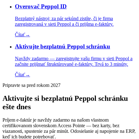
Overovač Peppol ID
Bezplatný nástroj: za pár sekúnd zistíte, či je firma
zaregistrovaná v sieti Peppol a či prijíma e-faktúry.
Čítať
→
Aktivujte bezplatnú Peppol schránku
Navždy zadarmo — zaregistrujte vašu firmu v sieti Peppol a
začnite prijímať štruktúrované e-faktúry. Trvá to 3 minúty.
Čítať
→
Pripravte sa pred rokom 2027
Aktivujte si bezplatnú Peppol schránku
ešte dnes
Príjem e-faktúr je navždy zadarmo na našom vlastnom
certifikovanom slovenskom Access Pointe — bez karty, bez
viazanosti, spustenie za pár minút. Odosielanie aj napojenie na ERP,
keď ich budete potrebovať.