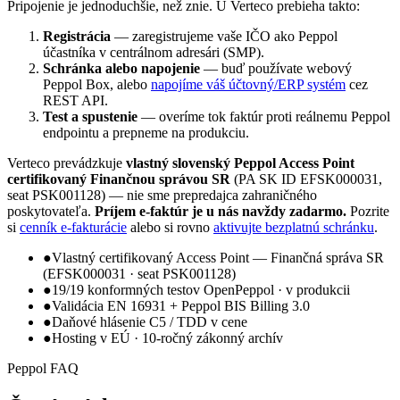
Pripojenie je jednoduchšie, než znie. U Verteco prebieha takto:
Registrácia
— zaregistrujeme vaše IČO ako Peppol
účastníka v centrálnom adresári (SMP).
Schránka alebo napojenie
— buď používate webový
Peppol Box, alebo
napojíme váš účtovný/ERP systém
cez
REST API.
Test a spustenie
— overíme tok faktúr proti reálnemu Peppol
endpointu a prepneme na produkciu.
Verteco prevádzkuje
vlastný slovenský Peppol Access Point
certifikovaný Finančnou správou SR
(PA SK ID EFSK000031,
seat PSK001128) — nie sme prepredajca zahraničného
poskytovateľa.
Príjem e-faktúr je u nás navždy zadarmo.
Pozrite
si
cenník e-fakturácie
alebo si rovno
aktivujte bezplatnú schránku
.
●
Vlastný certifikovaný Access Point — Finančná správa SR
(EFSK000031 · seat PSK001128)
●
19/19 konformných testov OpenPeppol · v produkcii
●
Validácia EN 16931 + Peppol BIS Billing 3.0
●
Daňové hlásenie C5 / TDD v cene
●
Hosting v EÚ · 10-ročný zákonný archív
Peppol FAQ