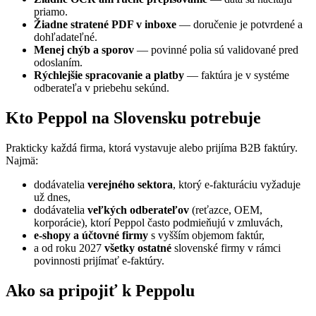
priamo.
Žiadne stratené PDF v inboxe
— doručenie je potvrdené a
dohľadateľné.
Menej chýb a sporov
— povinné polia sú validované pred
odoslaním.
Rýchlejšie spracovanie a platby
— faktúra je v systéme
odberateľa v priebehu sekúnd.
Kto Peppol na Slovensku potrebuje
Prakticky každá firma, ktorá vystavuje alebo prijíma B2B faktúry.
Najmä:
dodávatelia
verejného sektora
, ktorý e-fakturáciu vyžaduje
už dnes,
dodávatelia
veľkých odberateľov
(reťazce, OEM,
korporácie), ktorí Peppol často podmieňujú v zmluvách,
e-shopy a účtovné firmy
s vyšším objemom faktúr,
a od roku 2027
všetky ostatné
slovenské firmy v rámci
povinnosti prijímať e-faktúry.
Ako sa pripojiť k Peppolu