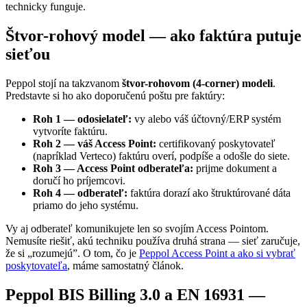
technicky funguje.
Štvor-rohový model — ako faktúra putuje
sieťou
Peppol stojí na takzvanom
štvor-rohovom (4-corner) modeli
.
Predstavte si ho ako doporučenú poštu pre faktúry:
Roh 1 — odosielateľ:
vy alebo váš účtovný/ERP systém
vytvoríte faktúru.
Roh 2 — váš Access Point:
certifikovaný poskytovateľ
(napríklad Verteco) faktúru overí, podpíše a odošle do siete.
Roh 3 — Access Point odberateľa:
prijme dokument a
doručí ho príjemcovi.
Roh 4 — odberateľ:
faktúra dorazí ako štruktúrované dáta
priamo do jeho systému.
Vy aj odberateľ komunikujete len so svojím Access Pointom.
Nemusíte riešiť, akú techniku používa druhá strana — sieť zaručuje,
že si „rozumejú”. O tom, čo je
Peppol Access Point a ako si vybrať
poskytovateľa
, máme samostatný článok.
Peppol BIS Billing 3.0 a EN 16931 —