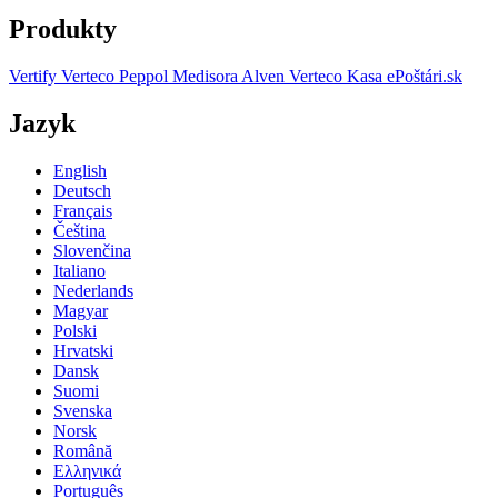
Produkty
Vertify
Verteco Peppol
Medisora
Alven
Verteco Kasa
ePoštári.sk
Jazyk
English
Deutsch
Français
Čeština
Slovenčina
Italiano
Nederlands
Magyar
Polski
Hrvatski
Dansk
Suomi
Svenska
Norsk
Română
Ελληνικά
Português