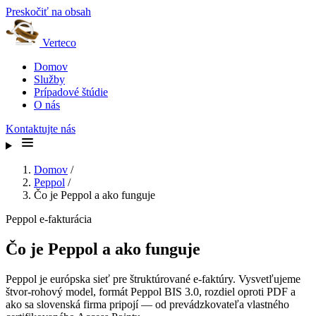
Preskočiť na obsah
Verteco
Domov
Služby
Prípadové štúdie
O nás
Kontaktujte nás
Domov
/
Peppol
/
Čo je Peppol a ako funguje
Peppol e-fakturácia
Čo je Peppol a ako funguje
Peppol je európska sieť pre štruktúrované e-faktúry. Vysvetľujeme
štvor-rohový model, formát Peppol BIS 3.0, rozdiel oproti PDF a
ako sa slovenská firma pripojí — od prevádzkovateľa vlastného