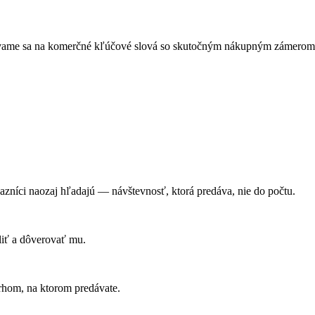
vame sa na komerčné kľúčové slová so skutočným nákupným zámerom, 
zníci naozaj hľadajú — návštevnosť, ktorá predáva, nie do počtu.
liť a dôverovať mu.
rhom, na ktorom predávate.