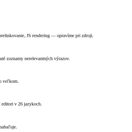
prelinkovanie, JS rendering — opravíme pri zdroji.
uté zoznamy nerelevantných výrazov.
vo veľkom.
 editori v 26 jazykoch.
 nabaľuje.