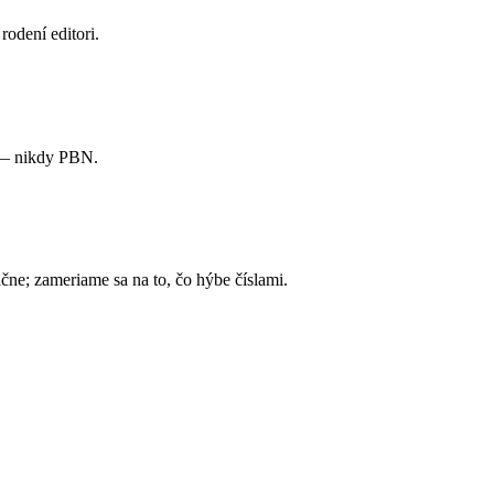
odení editori.
ú — nikdy PBN.
čne; zameriame sa na to, čo hýbe číslami.