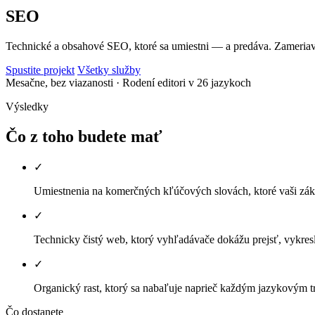
SEO
Technické a obsahové SEO, ktoré sa umiestni — a predáva. Zameria
Spustite projekt
Všetky služby
Mesačne, bez viazanosti
· Rodení editori v 26 jazykoch
Výsledky
Čo z toho budete mať
✓
Umiestnenia na komerčných kľúčových slovách, ktoré vaši záka
✓
Technicky čistý web, ktorý vyhľadávače dokážu prejsť, vykres
✓
Organický rast, ktorý sa nabaľuje naprieč každým jazykovým t
Čo dostanete