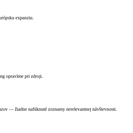
európsku expanziu.
ng opravíme pri zdroji.
ov — žiadne nafúknuté zoznamy nerelevantnej návštevnosti.