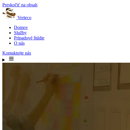
Preskočiť na obsah
Verteco
Domov
Služby
Prípadové štúdie
O nás
Kontaktujte nás