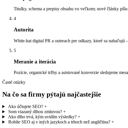
Titulky, schema a prepisy obsahu vo veľkom; nové články píšu r
4
Autorita
White-hat digital PR a outreach pre odkazy, ktoré sa nabaľuj
5
Meranie a iterácia
Pozície, organické tržby a asistované konverzie sledujeme mesa
Časté otázky
Na čo sa firmy pýtajú najčastejšie
Ako účtujete SEO?
+
Som viazaný dlhou zmluvou?
+
Ako dlho trvá, kým uvidím výsledky?
+
Robíte SEO aj v iných jazykoch a trhoch než angličtina?
+