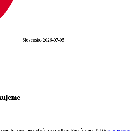
Slovensko
2026-07-05
zkujeme
po reportovanie merateľných výsledkov. Pre čísla pod NDA
si rezervujt