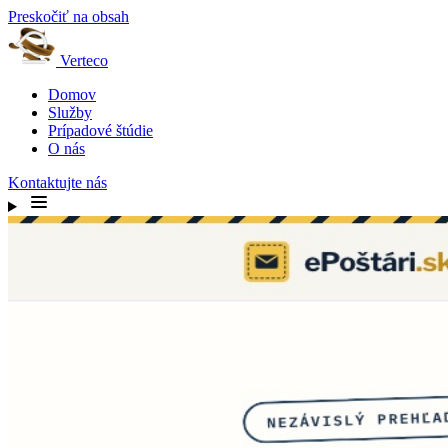
Preskočiť na obsah
Verteco
Domov
Služby
Prípadové štúdie
O nás
Kontaktujte nás