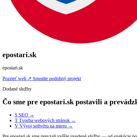
epostari.sk
epostari.sk
Pozrieť web
↗
Spustite podobný projekt
Dodané služby
Čo sme pre epostari.sk postavili a prevád
S
SEO
→
T
Tvorba webových stránok
→
V
Vývoj softvéru na mieru
→
Pre epostari.sk sme prevzali vyššie uvedené služby — od exekúcie 