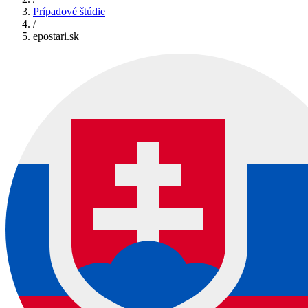
Prípadové štúdie
/
epostari.sk