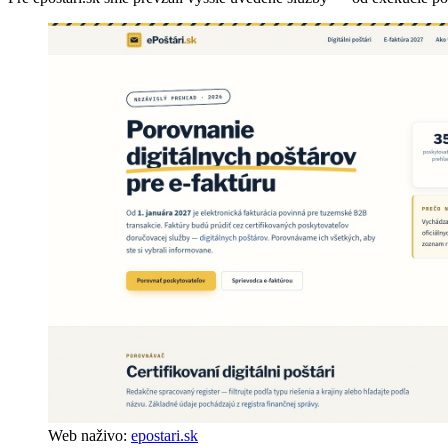
Web naživo:
epostari.sk