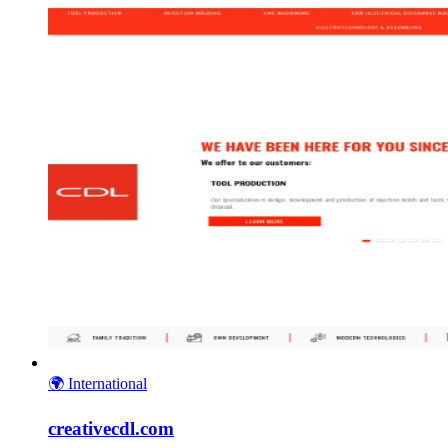
🌍
International
creativecdl.com