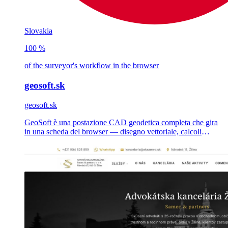
Slovakia
100 %
of the surveyor's workflow in the browser
geosoft.sk
geosoft.sk
GeoSoft è una postazione CAD geodetica completa che gira
in una scheda del browser — disegno vettoriale, calcoli
catastali, piani geometrici e conversioni DXF/SHP/VGI —
realizzata come SaaS multi-tenant per i topografi slovacchi e
cechi.