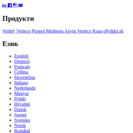
Продукти
Vertify
Verteco Peppol
Medisora
Alven
Verteco Kasa
ePoštári.sk
Език
English
Deutsch
Français
Čeština
Slovenčina
Italiano
Nederlands
Magyar
Polski
Hrvatski
Dansk
Suomi
Svenska
Norsk
Română