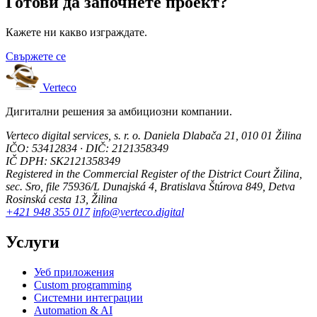
Готови да започнете проект?
Кажете ни какво изграждате.
Свържете се
Verteco
Дигитални решения за амбициозни компании.
Verteco digital services, s. r. o.
Daniela Dlabača 21, 010 01 Žilina
IČO: 53412834 · DIČ: 2121358349
IČ DPH: SK2121358349
Registered in the Commercial Register of the District Court Žilina,
sec. Sro, file 75936/L
Dunajská 4, Bratislava
Štúrova 849, Detva
Rosinská cesta 13, Žilina
+421 948 355 017
info@verteco.digital
Услуги
Уеб приложения
Custom programming
Системни интеграции
Automation & AI