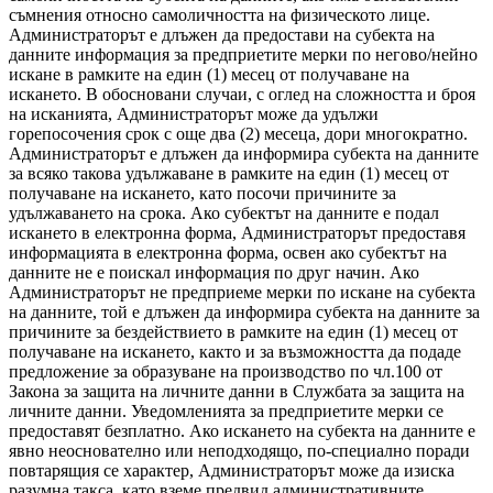
съмнения относно самоличността на физическото лице.
Администраторът е длъжен да предостави на субекта на
данните информация за предприетите мерки по негово/нейно
искане в рамките на един (1) месец от получаване на
искането. В обосновани случаи, с оглед на сложността и броя
на исканията, Администраторът може да удължи
горепосочения срок с още два (2) месеца, дори многократно.
Администраторът е длъжен да информира субекта на данните
за всяко такова удължаване в рамките на един (1) месец от
получаване на искането, като посочи причините за
удължаването на срока. Ако субектът на данните е подал
искането в електронна форма, Администраторът предоставя
информацията в електронна форма, освен ако субектът на
данните не е поискал информация по друг начин. Ако
Администраторът не предприеме мерки по искане на субекта
на данните, той е длъжен да информира субекта на данните за
причините за бездействието в рамките на един (1) месец от
получаване на искането, както и за възможността да подаде
предложение за образуване на производство по чл.100 от
Закона за защита на личните данни в Службата за защита на
личните данни. Уведомленията за предприетите мерки се
предоставят безплатно. Ако искането на субекта на данните е
явно неоснователно или неподходящо, по-специално поради
повтарящия се характер, Администраторът може да изиска
разумна такса, като вземе предвид административните