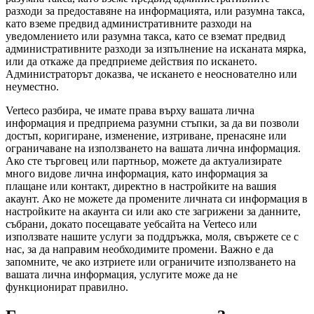
разходи за предоставяне на информацията, или разумна такса,
като вземе предвид административните разходи на
уведомлението или разумна такса, като се вземат предвид
административните разходи за изпълнение на исканата мярка,
или да откаже да предприеме действия по искането.
Администраторът доказва, че искането е неоснователно или
неуместно.
Verteco разбира, че имате права върху вашата лична
информация и предприема разумни стъпки, за да ви позволи
достъп, коригиране, изменение, изтриване, пренасяне или
ограничаване на използването на вашата лична информация.
Ако сте търговец или партньор, можете да актуализирате
много видове лична информация, като информация за
плащане или контакт, директно в настройките на вашия
акаунт. Ако не можете да промените личната си информация в
настройките на акаунта си или ако сте загрижени за данните,
събрани, докато посещавате уебсайта на Verteco или
използвате нашите услуги за поддръжка, моля, свържете се с
нас, за да направим необходимите промени. Важно е да
запомните, че ако изтриете или ограничите използването на
вашата лична информация, услугите може да не
функционират правилно.