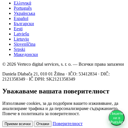
Ελληνικά
Português
Українська
Español
Български
Eesti
Latviešu
Lietuvių
Slovenščina
Srpski
Македонски
© 2026 Verteco digital services, s. r. o. — Всички права запазени
Daniela Dlabača 21, 010 01 Žilina · IČO: 53412834 · DIČ:
2121358349 · IČ DPH: SK2121358349
Уважаваме вашата поверителност
Използваме cookies, за да подобрим вашето изживяване, да
анализираме трафика и да персонализираме съдържанието.
Повече в политиката за поверителност.
Пишете
ни в
WhatsApp
Поверителност
Приеми всички
Откажи