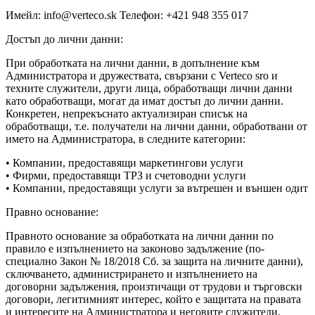
Имейл: info@verteco.sk Телефон: +421 948 355 017
Достъп до лични данни:
При обработката на лични данни, в допълнение към
Администратора и дружествата, свързани с Verteco sro и
техните служители, други лица, обработващи лични данни
като обработващи, могат да имат достъп до лични данни.
Конкретен, непрекъснато актуализиран списък на
обработващи, т.е. получатели на лични данни, обработвани от
името на Администратора, в следните категории:
• Компании, предоставящи маркетингови услуги
• Фирми, предоставящи ТРЗ и счетоводни услуги
• Компании, предоставящи услуги за вътрешен и външен одит
Правно основание:
Правното основание за обработката на лични данни по
правило е изпълнението на законово задължение (по-
специално Закон № 18/2018 Сб. за защита на личните данни),
сключването, администрирането и изпълнението на
договорни задължения, произтичащи от трудови и търговски
договори, легитимният интерес, който е защитата на правата
и интересите на Администратора и неговите служители,