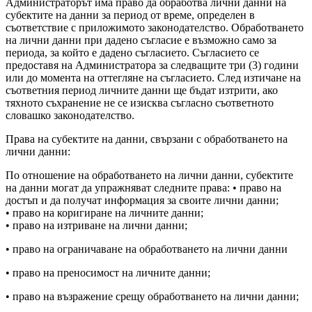
Администраторът има право да обработва лични данни на
субектите на данни за период от време, определен в
съответствие с приложимото законодателство. Обработването
на лични данни при дадено съгласие е възможно само за
периода, за който е дадено съгласието. Съгласието се
предоставя на Администратора за следващите три (3) години
или до момента на оттегляне на съгласието. След изтичане на
съответния период личните данни ще бъдат изтрити, ако
тяхното съхранение не се изисква съгласно съответното
словашко законодателство.
Права на субектите на данни, свързани с обработването на
лични данни:
По отношение на обработването на лични данни, субектите
на данни могат да упражняват следните права: • право на
достъп и да получат информация за своите лични данни;
• право на коригиране на личните данни;
• право на изтриване на лични данни;
• право на ограничаване на обработването на лични данни
• право на преносимост на личните данни;
• право на възражение срещу обработването на лични данни;