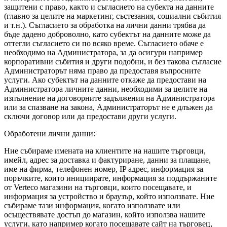
защитени с право, както и съгласието на субекта на данните
(главно за целите на маркетинг, състезания, социални събития
и т.н.). Съгласието за обработка на лични данни трябва да
бъде дадено доброволно, като субектът на данните може да
оттегли съгласието си по всяко време. Съгласието обаче е
необходимо на Администратора, за да осигури например
корпоративни събития и други подобни, и без такова съгласие
Администраторът няма право да предоставя въпросните
услуги. Ако субектът на данните откаже да предостави на
Администратора личните данни, необходими за целите на
изпълнение на договорните задължения на Администратора
или за спазване на закона, Администраторът не е длъжен да
сключи договор или да предостави други услуги.
Обработени лични данни:
Ние събираме имената на клиентите на нашите търговци,
имейл, адрес за доставка и фактуриране, данни за плащане,
име на фирма, телефонен номер, IP адрес, информация за
поръчките, които инициирате, информация за поддържаните
от Verteco магазини на търговци, които посещавате, и
информация за устройство и браузър, който използвате. Ние
събираме тази информация, когато използвате или
осъществявате достъп до магазин, който използва нашите
услуги, като например когато посещавате сайт на търговец,