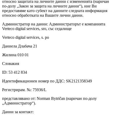
относно защитата на личните данни с измененията (наричан
по-долу „Закон за защита на личните данни“), ние Ви
предоставяме като субект на данните следната информация
относно обработката на Вашите лични данни.
Администратор на данни: Администраторът е компанията
Verteco digital services, sro, със седалище
Verteco digital services, s. ро
Даниела Длабача 21
Жилина 010 01
Словакия
ID: 53 412 834
Идентификационен номер по ДДС: SK2121358349
Регистрирам. №: 75936/L
представлявано от: Norman Bytričan (наричан по-долу
„Администратор“).
Данни за контакт: