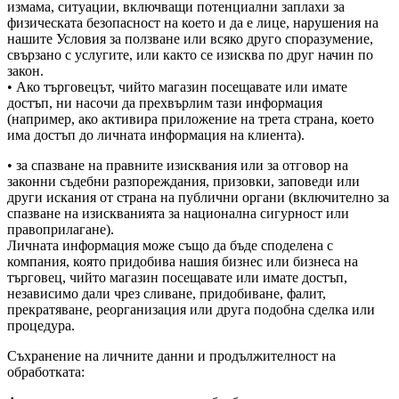
измама, ситуации, включващи потенциални заплахи за
физическата безопасност на което и да е лице, нарушения на
нашите Условия за ползване или всяко друго споразумение,
свързано с услугите, или както се изисква по друг начин по
закон.
• Ако търговецът, чийто магазин посещавате или имате
достъп, ни насочи да прехвърлим тази информация
(например, ако активира приложение на трета страна, което
има достъп до личната информация на клиента).
• за спазване на правните изисквания или за отговор на
законни съдебни разпореждания, призовки, заповеди или
други искания от страна на публични органи (включително за
спазване на изискванията за национална сигурност или
правоприлагане).
Личната информация може също да бъде споделена с
компания, която придобива нашия бизнес или бизнеса на
търговец, чийто магазин посещавате или имате достъп,
независимо дали чрез сливане, придобиване, фалит,
прекратяване, реорганизация или друга подобна сделка или
процедура.
Съхранение на личните данни и продължителност на
обработката: