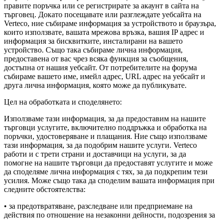
правите поръчка или се регистрирате за акаунт в сайта на
търговец. Докато посещавате или разглеждате уебсайта на
Verteco, ние събираме информация за устройството и браузъра,
които използвате, вашата мрежова връзка, вашия IP адрес и
информация за бисквитките, инсталирани на вашето
устройство. Също така събираме лична информация,
предоставена от вас чрез всяка функция за съобщения,
достъпна от нашия уебсайт. От потребителите на форума
събираме вашето име, имейл адрес, URL адрес на уебсайт и
друга лична информация, която може да публикувате.
Цел на обработката и споделянето:
Използваме тази информация, за да предоставим на нашите
търговци услугите, включително поддръжка и обработка на
поръчки, удостоверяване и плащания. Ние също използваме
тази информация, за да подобрим нашите услуги. Verteco
работи и с трети страни и доставчици на услуги, за да
помогне на нашите търговци да предоставят услугите и може
да споделяме лична информация с тях, за да подкрепим тези
усилия. Може също така да споделим вашата информация при
следните обстоятелства:
• за предотвратяване, разследване или предприемане на
действия по отношение на незаконни дейности, подозрения за