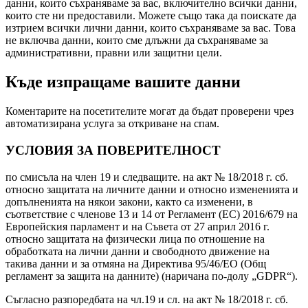
данни, които съхраняваме за вас, включително всички данни,
които сте ни предоставили. Можете също така да поискате да
изтрием всички лични данни, които съхраняваме за вас. Това
не включва данни, които сме длъжни да съхраняваме за
административни, правни или защитни цели.
Къде изпращаме вашите данни
Коментарите на посетителите могат да бъдат проверени чрез
автоматизирана услуга за откриване на спам.
УСЛОВИЯ ЗА ПОВЕРИТЕЛНОСТ
по смисъла на член 19 и следващите. на акт № 18/2018 г. сб.
относно защитата на личните данни и относно измененията и
допълненията на някои закони, както са изменени, в
съответствие с членове 13 и 14 от Регламент (ЕС) 2016/679 на
Европейския парламент и на Съвета от 27 април 2016 г.
относно защитата на физически лица по отношение на
обработката на лични данни и свободното движение на
такива данни и за отмяна на Директива 95/46/ЕО (Общ
регламент за защита на данните) (наричана по-долу „GDPR“).
Съгласно разпоредбата на чл.19 и сл. на акт № 18/2018 г. сб.