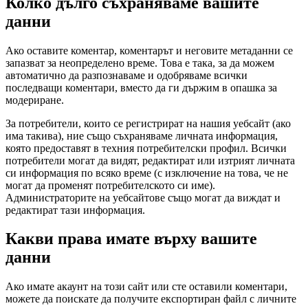
Колко дълго съхраняваме вашите
данни
Ако оставите коментар, коментарът и неговите метаданни се
запазват за неопределено време. Това е така, за да можем
автоматично да разпознаваме и одобряваме всички
последващи коментари, вместо да ги държим в опашка за
модериране.
За потребители, които се регистрират на нашия уебсайт (ако
има такива), ние също съхраняваме личната информация,
която предоставят в техния потребителски профил. Всички
потребители могат да видят, редактират или изтрият личната
си информация по всяко време (с изключение на това, че не
могат да променят потребителското си име).
Администраторите на уебсайтове също могат да виждат и
редактират тази информация.
Какви права имате върху вашите
данни
Ако имате акаунт на този сайт или сте оставили коментари,
можете да поискате да получите експортиран файл с личните