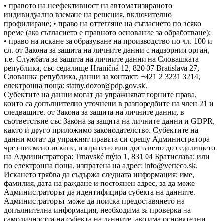
• правото на неефективност на автоматизираното
индивидуално вземане на решения, включително
профилиране; • право на оттегляне на съгласието по всяко
време (ако съгласието е правното основание за обработване);
• право на искане за образуване на производство по чл. 100 и
сл. от Закона за защита на личните данни с надзорния орган,
т.е. Службата за защита на личните данни на Словашката
република, със седалище Hraničná 12, 820 07 Bratislava 27,
Словашка република, данни за контакт: +421 2 3231 3214,
електронна поща: statny.dozor@pdp.gov.sk.
Субектите на данни могат да упражняват горните права,
които са допълнително уточнени в разпоредбите на член 21 и
следващите. от Закона за защита на личните данни, в
съответствие със Закона за защита на личните данни и GDPR,
както и друго приложимо законодателство. Субектите на
данни могат да упражнят правата си срещу Администратора
чрез писмено искане, изпратено или доставено до седалището
на Администратора: Trnavské mýto 1, 831 04 Братислава; или
по електронна поща, изпратена на адрес: info@verteco.sk.
Искането трябва да съдържа следната информация: име,
фамилия, дата на раждане и постоянен адрес, за да може
Администраторът да идентифицира субекта на данните.
Администраторът може да поиска предоставянето на
допълнителна информация, необходима за проверка на
самоличността на субекта на данните, ако има основателни