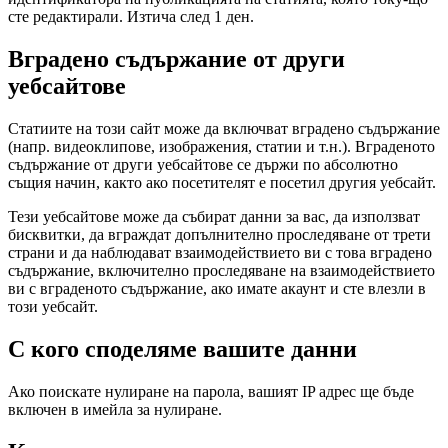
сте редактирали. Изтича след 1 ден.
Вградено съдържание от други
уебсайтове
Статиите на този сайт може да включват вградено съдържание
(напр. видеоклипове, изображения, статии и т.н.). Вграденото
съдържание от други уебсайтове се държи по абсолютно
същия начин, както ако посетителят е посетил другия уебсайт.
Тези уебсайтове може да събират данни за вас, да използват
бисквитки, да вграждат допълнително проследяване от трети
страни и да наблюдават взаимодействието ви с това вградено
съдържание, включително проследяване на взаимодействието
ви с вграденото съдържание, ако имате акаунт и сте влезли в
този уебсайт.
С кого споделяме вашите данни
Ако поискате нулиране на парола, вашият IP адрес ще бъде
включен в имейла за нулиране.