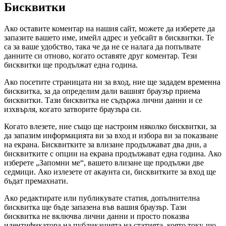
Бисквитки
Ако оставите коментар на нашия сайт, можете да изберете да
запазите вашето име, имейл адрес и уебсайт в бисквитки. Те
са за ваше удобство, така че да не се налага да попълвате
данните си отново, когато оставяте друг коментар. Тези
бисквитки ще продължат една година.
Ако посетите страницата ни за вход, ние ще зададем временна
бисквитка, за да определим дали вашият браузър приема
бисквитки. Тази бисквитка не съдържа лични данни и се
изхвърля, когато затворите браузъра си.
Когато влезете, ние също ще настроим няколко бисквитки, за
да запазим информацията ви за вход и избора ви за показване
на екрана. Бисквитките за влизане продължават два дни, а
бисквитките с опции на екрана продължават една година. Ако
изберете „Запомни ме“, вашето влизане ще продължи две
седмици. Ако излезете от акаунта си, бисквитките за вход ще
бъдат премахнати.
Ако редактирате или публикувате статия, допълнителна
бисквитка ще бъде запазена във вашия браузър. Тази
бисквитка не включва лични данни и просто показва
идентификатора на публикацията на статията, която току-що