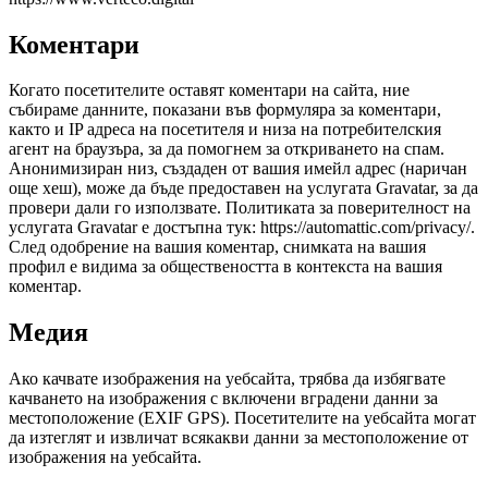
Коментари
Когато посетителите оставят коментари на сайта, ние
събираме данните, показани във формуляра за коментари,
както и IP адреса на посетителя и низа на потребителския
агент на браузъра, за да помогнем за откриването на спам.
Анонимизиран низ, създаден от вашия имейл адрес (наричан
още хеш), може да бъде предоставен на услугата Gravatar, за да
провери дали го използвате. Политиката за поверителност на
услугата Gravatar е достъпна тук: https://automattic.com/privacy/.
След одобрение на вашия коментар, снимката на вашия
профил е видима за обществеността в контекста на вашия
коментар.
Медия
Ако качвате изображения на уебсайта, трябва да избягвате
качването на изображения с включени вградени данни за
местоположение (EXIF GPS). Посетителите на уебсайта могат
да изтеглят и извличат всякакви данни за местоположение от
изображения на уебсайта.