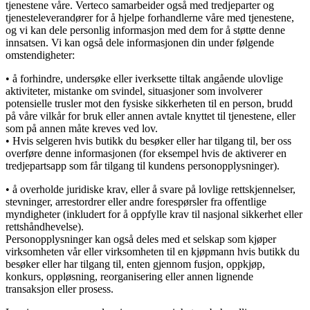
tjenestene våre. Verteco samarbeider også med tredjeparter og
tjenesteleverandører for å hjelpe forhandlerne våre med tjenestene,
og vi kan dele personlig informasjon med dem for å støtte denne
innsatsen. Vi kan også dele informasjonen din under følgende
omstendigheter:
• å forhindre, undersøke eller iverksette tiltak angående ulovlige
aktiviteter, mistanke om svindel, situasjoner som involverer
potensielle trusler mot den fysiske sikkerheten til en person, brudd
på våre vilkår for bruk eller annen avtale knyttet til tjenestene, eller
som på annen måte kreves ved lov.
• Hvis selgeren hvis butikk du besøker eller har tilgang til, ber oss
overføre denne informasjonen (for eksempel hvis de aktiverer en
tredjepartsapp som får tilgang til kundens personopplysninger).
• å overholde juridiske krav, eller å svare på lovlige rettskjennelser,
stevninger, arrestordrer eller andre forespørsler fra offentlige
myndigheter (inkludert for å oppfylle krav til nasjonal sikkerhet eller
rettshåndhevelse).
Personopplysninger kan også deles med et selskap som kjøper
virksomheten vår eller virksomheten til en kjøpmann hvis butikk du
besøker eller har tilgang til, enten gjennom fusjon, oppkjøp,
konkurs, oppløsning, reorganisering eller annen lignende
transaksjon eller prosess.