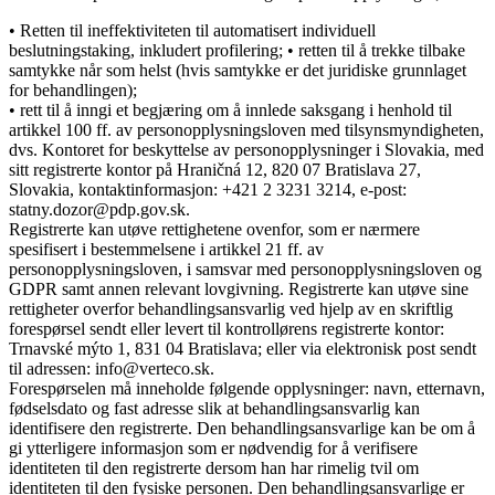
• Retten til ineffektiviteten til automatisert individuell
beslutningstaking, inkludert profilering; • retten til å trekke tilbake
samtykke når som helst (hvis samtykke er det juridiske grunnlaget
for behandlingen);
• rett til å inngi et begjæring om å innlede saksgang i henhold til
artikkel 100 ff. av personopplysningsloven med tilsynsmyndigheten,
dvs. Kontoret for beskyttelse av personopplysninger i Slovakia, med
sitt registrerte kontor på Hraničná 12, 820 07 Bratislava 27,
Slovakia, kontaktinformasjon: +421 2 3231 3214, e-post:
statny.dozor@pdp.gov.sk.
Registrerte kan utøve rettighetene ovenfor, som er nærmere
spesifisert i bestemmelsene i artikkel 21 ff. av
personopplysningsloven, i samsvar med personopplysningsloven og
GDPR samt annen relevant lovgivning. Registrerte kan utøve sine
rettigheter overfor behandlingsansvarlig ved hjelp av en skriftlig
forespørsel sendt eller levert til kontrollørens registrerte kontor:
Trnavské mýto 1, 831 04 Bratislava; eller via elektronisk post sendt
til adressen: info@verteco.sk.
Forespørselen må inneholde følgende opplysninger: navn, etternavn,
fødselsdato og fast adresse slik at behandlingsansvarlig kan
identifisere den registrerte. Den behandlingsansvarlige kan be om å
gi ytterligere informasjon som er nødvendig for å verifisere
identiteten til den registrerte dersom han har rimelig tvil om
identiteten til den fysiske personen. Den behandlingsansvarlige er