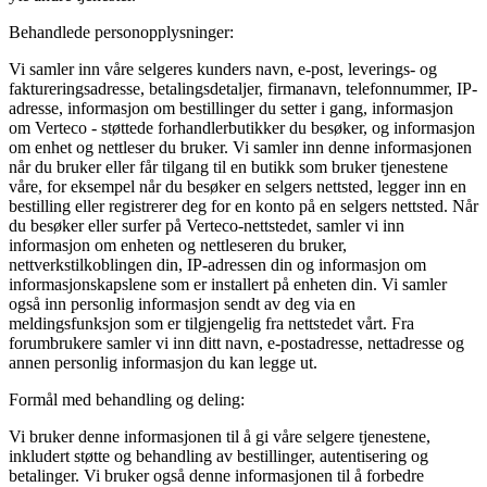
Behandlede personopplysninger:
Vi samler inn våre selgeres kunders navn, e-post, leverings- og
faktureringsadresse, betalingsdetaljer, firmanavn, telefonnummer, IP-
adresse, informasjon om bestillinger du setter i gang, informasjon
om Verteco - støttede forhandlerbutikker du besøker, og informasjon
om enhet og nettleser du bruker. Vi samler inn denne informasjonen
når du bruker eller får tilgang til en butikk som bruker tjenestene
våre, for eksempel når du besøker en selgers nettsted, legger inn en
bestilling eller registrerer deg for en konto på en selgers nettsted. Når
du besøker eller surfer på Verteco-nettstedet, samler vi inn
informasjon om enheten og nettleseren du bruker,
nettverkstilkoblingen din, IP-adressen din og informasjon om
informasjonskapslene som er installert på enheten din. Vi samler
også inn personlig informasjon sendt av deg via en
meldingsfunksjon som er tilgjengelig fra nettstedet vårt. Fra
forumbrukere samler vi inn ditt navn, e-postadresse, nettadresse og
annen personlig informasjon du kan legge ut.
Formål med behandling og deling:
Vi bruker denne informasjonen til å gi våre selgere tjenestene,
inkludert støtte og behandling av bestillinger, autentisering og
betalinger. Vi bruker også denne informasjonen til å forbedre