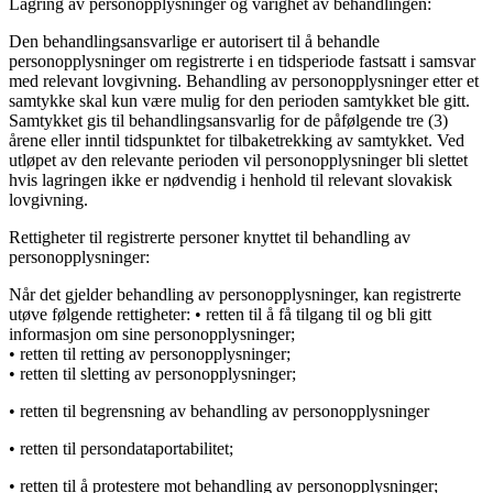
Lagring av personopplysninger og varighet av behandlingen:
Den behandlingsansvarlige er autorisert til å behandle
personopplysninger om registrerte i en tidsperiode fastsatt i samsvar
med relevant lovgivning. Behandling av personopplysninger etter et
samtykke skal kun være mulig for den perioden samtykket ble gitt.
Samtykket gis til behandlingsansvarlig for de påfølgende tre (3)
årene eller inntil tidspunktet for tilbaketrekking av samtykket. Ved
utløpet av den relevante perioden vil personopplysninger bli slettet
hvis lagringen ikke er nødvendig i henhold til relevant slovakisk
lovgivning.
Rettigheter til registrerte personer knyttet til behandling av
personopplysninger:
Når det gjelder behandling av personopplysninger, kan registrerte
utøve følgende rettigheter: • retten til å få tilgang til og bli gitt
informasjon om sine personopplysninger;
• retten til retting av personopplysninger;
• retten til sletting av personopplysninger;
• retten til begrensning av behandling av personopplysninger
• retten til persondataportabilitet;
• retten til å protestere mot behandling av personopplysninger;