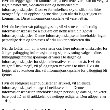
Hvis du legger igjen en kommentar på nettstedet vårt, kan du velge å
lagre navnet ditt, e-postadressen og nettstedet ditt i
informasjonskapsler. Disse er for enkelhets skyld, slik at du ikke
trenger å fylle ut opplysningene dine igjen når du legger igjen en
kommentar. Disse informasjonskapslene vil vare i ett år.
Hvis du besøker vår påloggingsside, vil vi sette en midlertidig
informasjonskapsel for å avgjøre om nettleseren din godtar
informasjonskapsler. Denne informasjonskapselen inneholder ingen
personlige data og forkastes når du lukker nettleseren din.
Når du logger inn, vil vi også sette opp flere informasjonskapsler for
å lagre påloggingsinformasjonen og skjermvisningsvalgene dine.
Innloggingsinformasjonskapsler varer i to dager, og
informasjonskapsler for skjermalternativer varer i ett år. Hvis du
velger "Husk meg", vil påloggingen vedvare i to uker. Hvis du
logger ut av kontoen din, vil informasjonskapslene for pålogging bli
fjernet.
Hvis du redigerer eller publiserer en artikkel, vil en ekstra
informasjonskapsel bli lagret i nettleseren din. Denne
informasjonskapselen inneholder ingen personlige data og indikerer
bare post-ID-en til artikkelen du nettopp redigerte. Den utløper etter
1 dag.