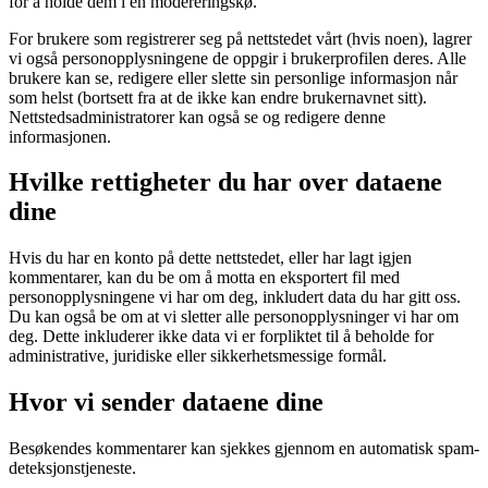
for å holde dem i en modereringskø.
For brukere som registrerer seg på nettstedet vårt (hvis noen), lagrer
vi også personopplysningene de oppgir i brukerprofilen deres. Alle
brukere kan se, redigere eller slette sin personlige informasjon når
som helst (bortsett fra at de ikke kan endre brukernavnet sitt).
Nettstedsadministratorer kan også se og redigere denne
informasjonen.
Hvilke rettigheter du har over dataene
dine
Hvis du har en konto på dette nettstedet, eller har lagt igjen
kommentarer, kan du be om å motta en eksportert fil med
personopplysningene vi har om deg, inkludert data du har gitt oss.
Du kan også be om at vi sletter alle personopplysninger vi har om
deg. Dette inkluderer ikke data vi er forpliktet til å beholde for
administrative, juridiske eller sikkerhetsmessige formål.
Hvor vi sender dataene dine
Besøkendes kommentarer kan sjekkes gjennom en automatisk spam-
deteksjonstjeneste.