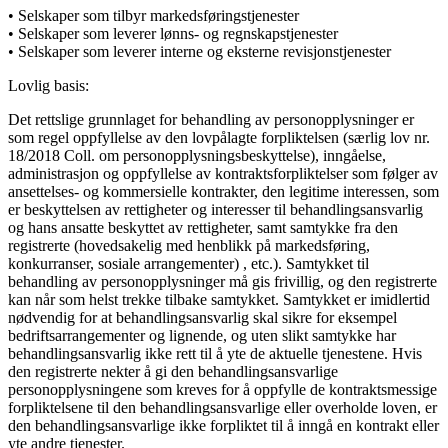
• Selskaper som tilbyr markedsføringstjenester
• Selskaper som leverer lønns- og regnskapstjenester
• Selskaper som leverer interne og eksterne revisjonstjenester
Lovlig basis:
Det rettslige grunnlaget for behandling av personopplysninger er
som regel oppfyllelse av den lovpålagte forpliktelsen (særlig lov nr.
18/2018 Coll. om personopplysningsbeskyttelse), inngåelse,
administrasjon og oppfyllelse av kontraktsforpliktelser som følger av
ansettelses- og kommersielle kontrakter, den legitime interessen, som
er beskyttelsen av rettigheter og interesser til behandlingsansvarlig
og hans ansatte beskyttet av rettigheter, samt samtykke fra den
registrerte (hovedsakelig med henblikk på markedsføring,
konkurranser, sosiale arrangementer) , etc.). Samtykket til
behandling av personopplysninger må gis frivillig, og den registrerte
kan når som helst trekke tilbake samtykket. Samtykket er imidlertid
nødvendig for at behandlingsansvarlig skal sikre for eksempel
bedriftsarrangementer og lignende, og uten slikt samtykke har
behandlingsansvarlig ikke rett til å yte de aktuelle tjenestene. Hvis
den registrerte nekter å gi den behandlingsansvarlige
personopplysningene som kreves for å oppfylle de kontraktsmessige
forpliktelsene til den behandlingsansvarlige eller overholde loven, er
den behandlingsansvarlige ikke forpliktet til å inngå en kontrakt eller
yte andre tjenester.