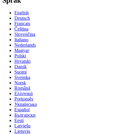
Språk
English
Deutsch
Français
Čeština
Slovenčina
Italiano
Nederlands
Magyar
Polski
Hrvatski
Dansk
Suomi
Svenska
Norsk
Română
Ελληνικά
Português
Українська
Español
Български
Eesti
Latviešu
Lietuvių