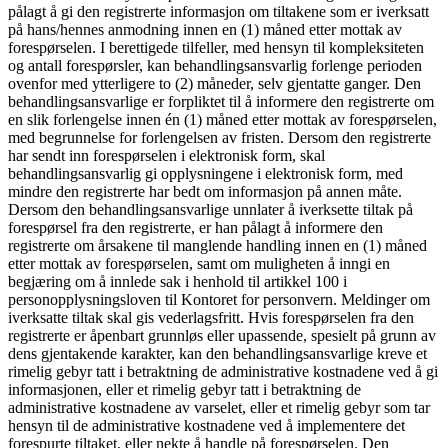
pålagt å gi den registrerte informasjon om tiltakene som er iverksatt
på hans/hennes anmodning innen en (1) måned etter mottak av
forespørselen. I berettigede tilfeller, med hensyn til kompleksiteten
og antall forespørsler, kan behandlingsansvarlig forlenge perioden
ovenfor med ytterligere to (2) måneder, selv gjentatte ganger. Den
behandlingsansvarlige er forpliktet til å informere den registrerte om
en slik forlengelse innen én (1) måned etter mottak av forespørselen,
med begrunnelse for forlengelsen av fristen. Dersom den registrerte
har sendt inn forespørselen i elektronisk form, skal
behandlingsansvarlig gi opplysningene i elektronisk form, med
mindre den registrerte har bedt om informasjon på annen måte.
Dersom den behandlingsansvarlige unnlater å iverksette tiltak på
forespørsel fra den registrerte, er han pålagt å informere den
registrerte om årsakene til manglende handling innen en (1) måned
etter mottak av forespørselen, samt om muligheten å inngi en
begjæring om å innlede sak i henhold til artikkel 100 i
personopplysningsloven til Kontoret for personvern. Meldinger om
iverksatte tiltak skal gis vederlagsfritt. Hvis forespørselen fra den
registrerte er åpenbart grunnløs eller upassende, spesielt på grunn av
dens gjentakende karakter, kan den behandlingsansvarlige kreve et
rimelig gebyr tatt i betraktning de administrative kostnadene ved å gi
informasjonen, eller et rimelig gebyr tatt i betraktning de
administrative kostnadene av varselet, eller et rimelig gebyr som tar
hensyn til de administrative kostnadene ved å implementere det
forespurte tiltaket, eller nekte å handle på forespørselen. Den