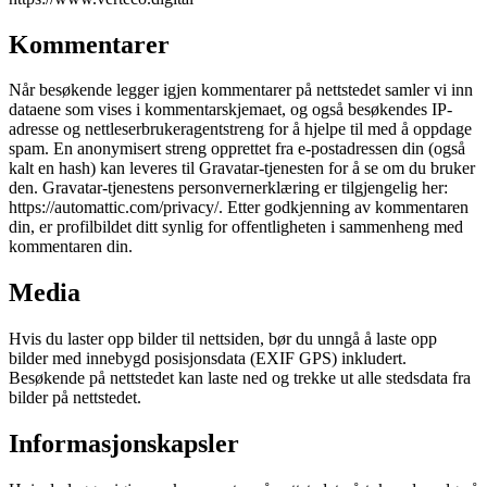
Kommentarer
Når besøkende legger igjen kommentarer på nettstedet samler vi inn
dataene som vises i kommentarskjemaet, og også besøkendes IP-
adresse og nettleserbrukeragentstreng for å hjelpe til med å oppdage
spam. En anonymisert streng opprettet fra e-postadressen din (også
kalt en hash) kan leveres til Gravatar-tjenesten for å se om du bruker
den. Gravatar-tjenestens personvernerklæring er tilgjengelig her:
https://automattic.com/privacy/. Etter godkjenning av kommentaren
din, er profilbildet ditt synlig for offentligheten i sammenheng med
kommentaren din.
Media
Hvis du laster opp bilder til nettsiden, bør du unngå å laste opp
bilder med innebygd posisjonsdata (EXIF GPS) inkludert.
Besøkende på nettstedet kan laste ned og trekke ut alle stedsdata fra
bilder på nettstedet.
Informasjonskapsler