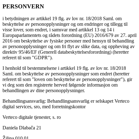
PERSONVERN
i betydningen av artikkel 19 flg. av lov nr. 18/2018 Saml. om
beskyttelse av personopplysninger og om endringer og tillegg til
visse lover, som endret, i samsvar med artikkel 13 og 14 i
Europaparlamentets og rådets forordning (EU) 2016/679 av 27. april
2016 om beskyttelse av fysiske personer med hensyn til behandling
av personopplysninger og om fri flyt av slike data, og oppheving av
direktiv 95/46/EF (Generell databeskyttelsesforordning) (heretter
referert til som "GDPR").
I henhold til bestemmelsene i artikkel 19 flg. av lov nr. 18/2018
Saml. om beskyttelse av personopplysninger som endret (heretter
referert til som "loven om beskyttelse av personopplysninger"), gir
vi deg som den registrerte herved følgende informasjon om
behandlingen av dine personopplysninger.
Behandlingsansvarlig: Behandlingsansvarlig er selskapet Verteco
digital services, sro, med forretningskontor
Verteco digitale tjenester, s. ro
Daniela Dlabača 21
Žilina 010 01