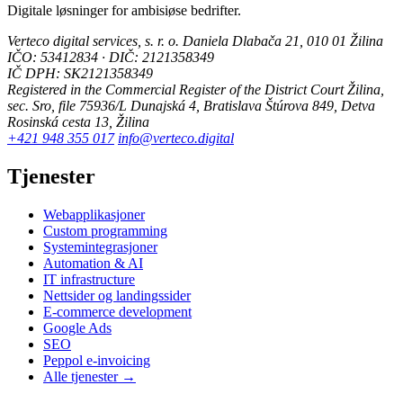
Digitale løsninger for ambisiøse bedrifter.
Verteco digital services, s. r. o.
Daniela Dlabača 21, 010 01 Žilina
IČO: 53412834 · DIČ: 2121358349
IČ DPH: SK2121358349
Registered in the Commercial Register of the District Court Žilina,
sec. Sro, file 75936/L
Dunajská 4, Bratislava
Štúrova 849, Detva
Rosinská cesta 13, Žilina
+421 948 355 017
info@verteco.digital
Tjenester
Webapplikasjoner
Custom programming
Systemintegrasjoner
Automation & AI
IT infrastructure
Nettsider og landingssider
E-commerce development
Google Ads
SEO
Peppol e-invoicing
Alle tjenester →