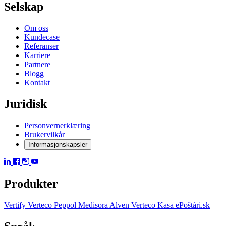
Selskap
Om oss
Kundecase
Referanser
Karriere
Partnere
Blogg
Kontakt
Juridisk
Personvernerklæring
Brukervilkår
Informasjonskapsler
Produkter
Vertify
Verteco Peppol
Medisora
Alven
Verteco Kasa
ePoštári.sk